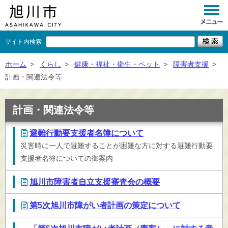
サイト内検索
くらし
ホーム
>
くらし
>
健康・福祉・衛生・ペット
>
障害者支援
>
計画・関連法令等
イベント
観光
計画・関連法令等
事業者向け
避難行動要支援者名簿について
災害時に一人で避難することが困難な方に対する避難行動要
施設一覧
支援者名簿についての御案内
市政情報
旭川市障害者自立支援審査会の概要
×
閉じる
第5次旭川市障がい者計画の策定について