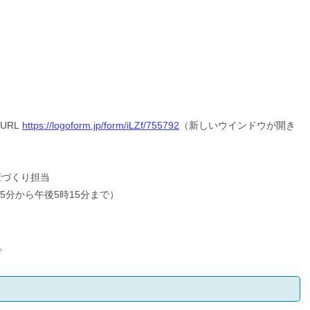
URL
https://logoform.jp/form/iLZf/755792
（新しいウインドウが開き
康づくり担当
時45分から午後5時15分まで）
。
。