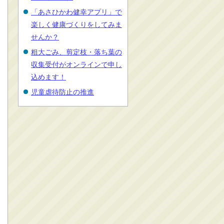
「あさひかわ健幸アプリ」で
楽しく健康づくりをしてみま
せんか？
粗大ごみ、剪定枝・落ち葉の
収集受付がオンラインで申し
込めます！
児童虐待防止の推進