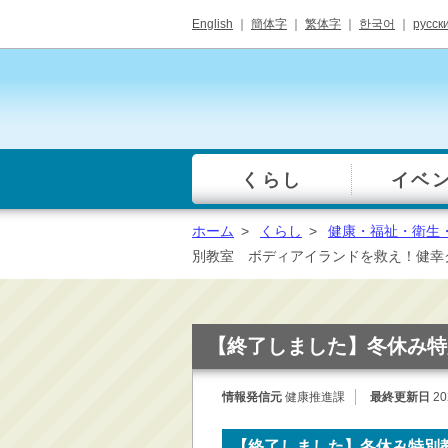
English
｜
簡体字
｜
繁体字
｜
한국어
｜
русск
くらし
イベ
一覧
総合窓口
ホーム
>
くらし
>
健康・福祉・衛生
手続き・届出（戸籍・
別教室 ボディアイランドを救え！健幸
住民票等）
税金・年金・保険
健康・福祉・衛生・ペ
【終了しました】冬休み特
ット
子育て・学校教育
情報発信元
健康推進課
最終更新日
20
ごみ・リサイクル・環
境保全
【終了しました】冬休み特別