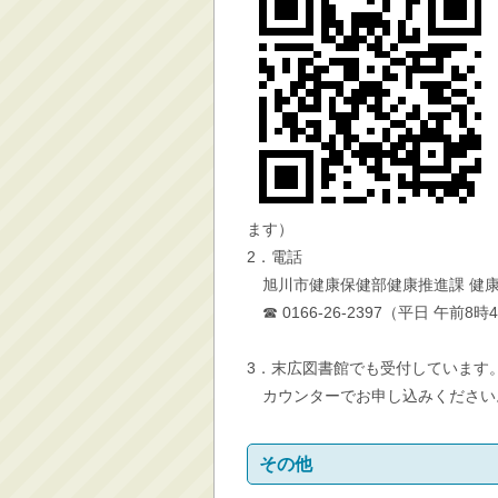
ます）
2．電話
旭川市健康保健部健康推進課 健
☎ 0166-26-2397（平日 午前8
3．末広図書館でも受付しています
カウンターでお申し込みください
その他