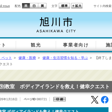
ий язык
配色
文字
サイト内検索
ント
観光
事業者向け
施
・ペット
>
健康・医療
>
健康・生活習慣を知る・学ぶ
>
【終了しま
クエスト
別教室 ボディアイランドを救え！健幸クエスト
26年1月16日
ページID
080721
教室 ボディアイランドを救え！健幸クエスト