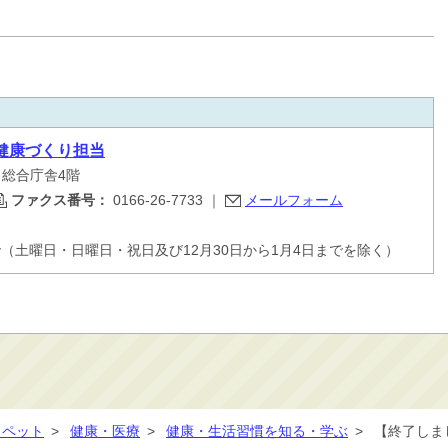
健康づくり担当
目 総合庁舎4階
ファクス番号：
0166-26-7733
｜
メールフォーム
で（土曜日・日曜日・祝日及び12月30日から1月4日までを除く）
・ペット
>
健康・医療
>
健康・生活習慣を知る・学ぶ
>
【終了しま