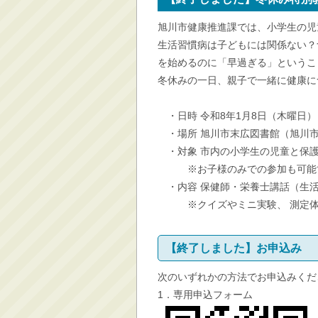
消防・救急
旭川市健康推進課では、小学生の児
防災・安全
生活習慣病は子どもには関係ない？
学ぶ・文化・スポーツ
を始めるのに「早過ぎる」というこ
冬休みの一日、親子で一緒に健康に
産業・しごと・消費生
活
・日時 令和8年1月8日（木曜日） 1
移住情報
・場所 旭川市末広図書館（旭川市末
住宅・土地・都市計画
・対象 市内の小学生の児童と保護
市民活動・参加・地域
※お子様のみでの参加も可能
まちづくり
・内容 保健師・栄養士講話（生活
水道・除雪・土木
※クイズやミニ実験、 測定体験
公共交通・空港
市議会・選挙
【終了しました】お申込み
その他
次のいずれかの方法でお申込みくだ
1．専用申込フォーム