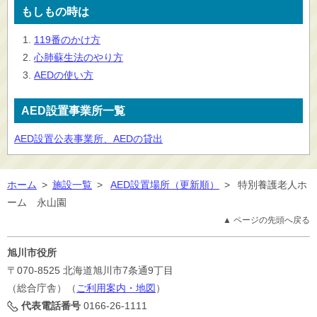
もしもの時は
119番のかけ方
心肺蘇生法のやり方
AEDの使い方
AED設置事業所一覧
AED設置公表事業所、AEDの貸出
ホーム
>
施設一覧
>
AED設置場所（更新順）
>
特別養護老人ホ
ーム 永山園
▲ ページの先頭へ戻る
旭川市役所
〒070-8525
北海道旭川市7条通9丁目
（総合庁舎）（
ご利用案内・地図
）
代表電話番号
0166-26-1111