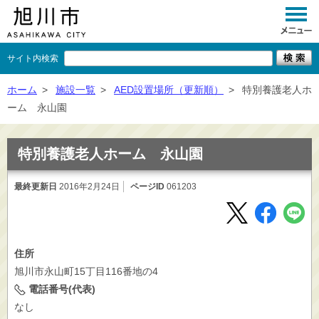
サイト内検索
くらし
ホーム
>
施設一覧
>
AED設置場所（更新順）
>
特別養護老人ホ
ーム 永山園
イベント
観光
特別養護老人ホーム 永山園
事業者向け
最終更新日
2016年2月24日
ページID
061203
施設一覧
市政情報
住所
×
閉じる
旭川市永山町15丁目116番地の4
電話番号(代表)
なし