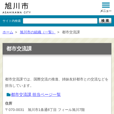
サイト内検索
くらし
ホーム
>
旭川市の組織（一覧）
>
都市交流課
イベント
都市交流課
観光
事業者向け
施設一覧
都市交流課では、国際交流の推進、姉妹友好都市との交流などを
市政情報
担当しています。
×
閉じる
都市交流課 担当ページ一覧
住所
〒070-0031 旭川市1条通8丁目 フィール旭川7階