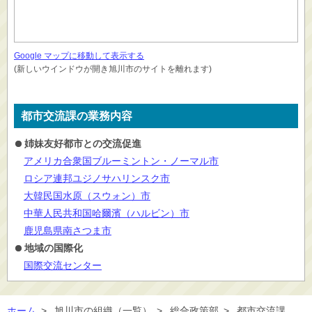
Google マップに移動して表示する
(新しいウインドウが開き旭川市のサイトを離れます)
都市交流課の業務内容
姉妹友好都市との交流促進
アメリカ合衆国ブルーミントン・ノーマル市
ロシア連邦ユジノサハリンスク市
大韓民国水原（スウォン）市
中華人民共和国哈爾濱（ハルビン）市
鹿児島県南さつま市
地域の国際化
国際交流センター
ホーム
>
旭川市の組織（一覧）
>
総合政策部
>
都市交流課