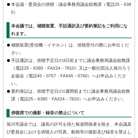
本会議・委員会の傍聴：議会事務局議会総務課（電話25－638
0）
本会議では、補聴装置、手話通訳及び要約筆記をご利用にな
れます。
補聴装置(受信機・イヤホン）は、傍聴受付の際にお申出くだ
さい。
手話通訳は、傍聴予定日の3日前までに議会事務局議会総務課
（電話25－6380・FAX24－7810）又は一般社団法人旭川ろう
あ協会（電話45－0757・FAX45－0760）へお申込みくださ
い。
要約筆記は、傍聴予定日の1週間前までに議会事務局議会総務
課（電話25－6380・FAX24－7810）へお申込みください。
傍聴席での撮影・録音の禁止について
旭川市議会では、議長の許可を得た報道関係者を除き、本会議及
び委員会における傍聴人の写真、動画等の撮影及び録音を禁止し