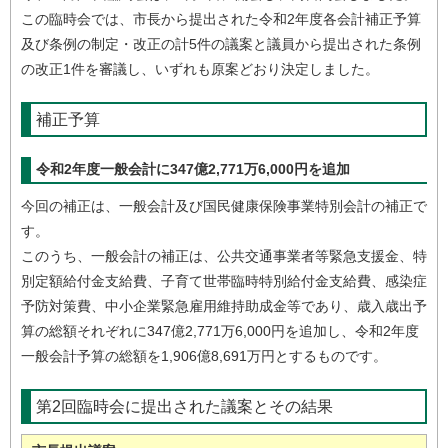
この臨時会では、市長から提出された令和2年度各会計補正予算
及び条例の制定・改正の計5件の議案と議員から提出された条例
の改正1件を審議し、いずれも原案どおり決定しました。
補正予算
令和2年度一般会計に347億2,771万6,000円を追加
今回の補正は、一般会計及び国民健康保険事業特別会計の補正で
す。
このうち、一般会計の補正は、公共交通事業者等緊急支援金、特
別定額給付金支給費、子育て世帯臨時特別給付金支給費、感染症
予防対策費、中小企業緊急雇用維持助成金等であり、歳入歳出予
算の総額それぞれに347億2,771万6,000円を追加し、令和2年度
一般会計予算の総額を1,906億8,691万円とするものです。
第2回臨時会に提出された議案とその結果