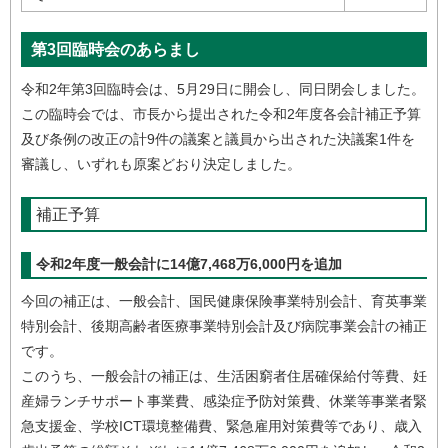
第3回臨時会のあらまし
令和2年第3回臨時会は、5月29日に開会し、同日閉会しました。
この臨時会では、市長から提出された令和2年度各会計補正予算
及び条例の改正の計9件の議案と議員から出された決議案1件を
審議し、いずれも原案どおり決定しました。
補正予算
令和2年度一般会計に14億7,468万6,000円を追加
今回の補正は、一般会計、国民健康保険事業特別会計、育英事業
特別会計、後期高齢者医療事業特別会計及び病院事業会計の補正
です。
このうち、一般会計の補正は、生活困窮者住居確保給付等費、妊
産婦ランチサポート事業費、感染症予防対策費、休業等事業者緊
急支援金、学校ICT環境整備費、緊急雇用対策費等であり、歳入