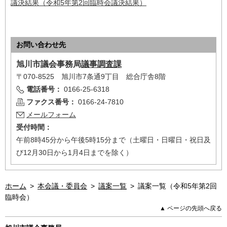
議決結果（令和5年第2回臨時会議決結果）
お問い合わせ先
旭川市
議会事務局
議事調査課
〒070-8525 旭川市7条通9丁目 総合庁舎8階
電話番号：
0166-25-6318
ファクス番号：
0166-24-7810
メールフォーム
受付時間：
午前8時45分から午後5時15分まで（土曜日・日曜日・祝日及
び12月30日から1月4日までを除く）
ホーム
>
本会議・委員会
>
議案一覧
>
議案一覧（令和5年第2回
臨時会）
▲ ページの先頭へ戻る