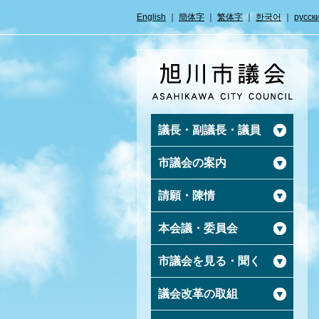
English
｜
簡体字
｜
繁体字
｜
한국어
｜
русск
議長・副議長・議員
市議会の案内
請願・陳情
本会議・委員会
市議会を見る・聞く
議会改革の取組