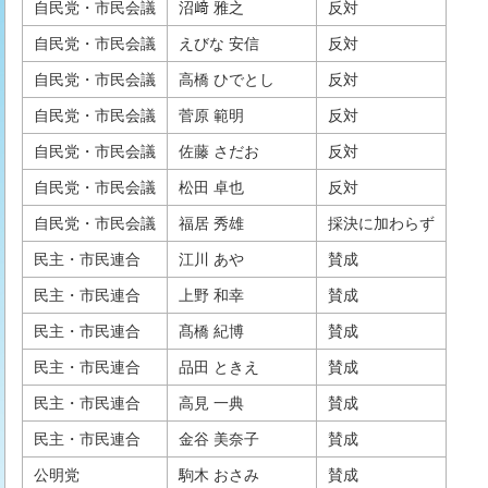
自民党・市民会議
沼﨑 雅之
反対
自民党・市民会議
えびな 安信
反対
自民党・市民会議
高橋 ひでとし
反対
自民党・市民会議
菅原 範明
反対
自民党・市民会議
佐藤 さだお
反対
自民党・市民会議
松田 卓也
反対
自民党・市民会議
福居 秀雄
採決に加わらず
民主・市民連合
江川 あや
賛成
民主・市民連合
上野 和幸
賛成
民主・市民連合
髙橋 紀博
賛成
民主・市民連合
品田 ときえ
賛成
民主・市民連合
高見 一典
賛成
民主・市民連合
金谷 美奈子
賛成
公明党
駒木 おさみ
賛成