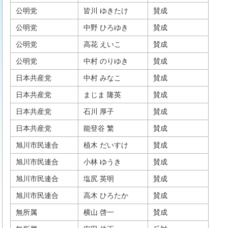
公明党
皆川 ゆきたけ
賛成
公明党
中野 ひろゆき
賛成
公明党
高花 えいこ
賛成
公明党
中村 のりゆき
賛成
日本共産党
中村 みなこ
賛成
日本共産党
まじま 隆英
賛成
日本共産党
石川 厚子
賛成
日本共産党
能登谷 繁
賛成
旭川市民連合
植木 だいすけ
賛成
旭川市民連合
小林 ゆうき
賛成
旭川市民連合
塩尻 英明
賛成
旭川市民連合
高木 ひろたか
賛成
無所属
横山 啓一
賛成