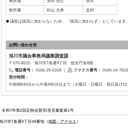
無所属
安田 佳正
反対
無所属
杉山 允孝
反対
議長は採決に加わらないため、「採決に加わらず」としています
お問い合わせ先
旭川市
議会事務局
議事調査課
〒070-8525 旭川市7条通9丁目 総合庁舎8階
電話番号：
0166-25-6318
｜
ファクス番号：
0166-24-781
受付時間：
午前8時45分から午後5時15分まで（土曜日・日曜日・祝日及び12
令和7年第2回定例会賛否/意見書案第1号
旭川市7条通9丁目48番地
（
地図・アクセス
）