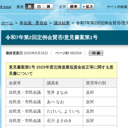
ий язык
配色
文字
サイト内検索
ホーム
>
本会議・委員会
>
議決結果
>
令和7年第2回定例会賛否/意
令和7年第2回定例会賛否/意見書案第1号
最終更新日
2025年6月26日
ページID
082034
意見書案第1号 2025年度北海道最低賃金改正等に関する意
見書について
会派等
議員名
賛否等の別
自民党・市民会議
笠井 まなみ
反対
自民党・市民会議
あべ なお
反対
自民党・市民会議
たけいし よういち
反対
自民党・市民会議
石川 まさゆき
反対