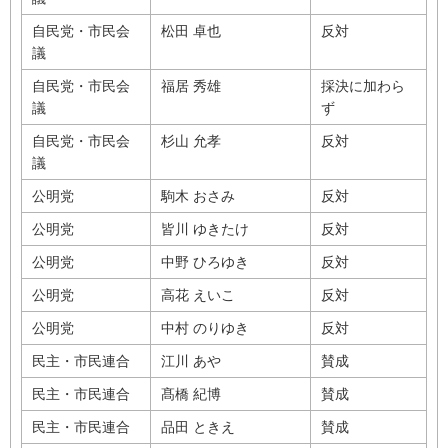
自民党・市民会
松田 卓也
反対
議
自民党・市民会
福居 秀雄
採決に加わら
議
ず
自民党・市民会
杉山 允孝
反対
議
公明党
駒木 おさみ
反対
公明党
皆川 ゆきたけ
反対
公明党
中野 ひろゆき
反対
公明党
高花 えいこ
反対
公明党
中村 のりゆき
反対
民主・市民連合
江川 あや
賛成
民主・市民連合
髙橋 紀博
賛成
民主・市民連合
品田 ときえ
賛成