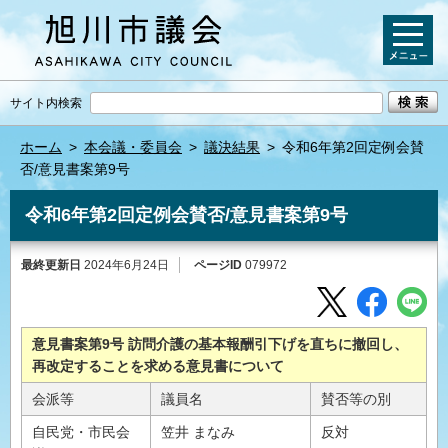
サイト内検索
ホーム
>
本会議・委員会
>
議決結果
>
令和6年第2回定例会賛
否/意見書案第9号
令和6年第2回定例会賛否/意見書案第9号
最終更新日
2024年6月24日
ページID
079972
意見書案第9号 訪問介護の基本報酬引下げを直ちに撤回し、
再改定することを求める意見書について
会派等
議員名
賛否等の別
自民党・市民会
笠井 まなみ
反対