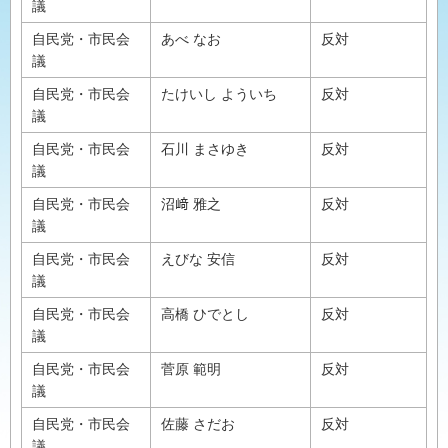
議
自民党・市民会
あべ なお
反対
議
自民党・市民会
たけいし よういち
反対
議
自民党・市民会
石川 まさゆき
反対
議
自民党・市民会
沼﨑 雅之
反対
議
自民党・市民会
えびな 安信
反対
議
自民党・市民会
高橋 ひでとし
反対
議
自民党・市民会
菅原 範明
反対
議
自民党・市民会
佐藤 さだお
反対
議