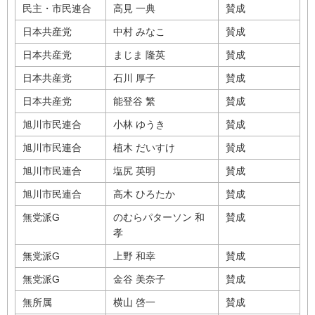
民主・市民連合
高見 一典
賛成
日本共産党
中村 みなこ
賛成
日本共産党
まじま 隆英
賛成
日本共産党
石川 厚子
賛成
日本共産党
能登谷 繁
賛成
旭川市民連合
小林 ゆうき
賛成
旭川市民連合
植木 だいすけ
賛成
旭川市民連合
塩尻 英明
賛成
旭川市民連合
高木 ひろたか
賛成
無党派G
のむらパターソン 和
賛成
孝
無党派G
上野 和幸
賛成
無党派G
金谷 美奈子
賛成
無所属
横山 啓一
賛成