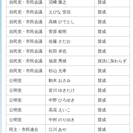
自民党・市民会議
沼﨑 雅之
賛成
自民党・市民会議
えびな 安信
賛成
自民党・市民会議
高橋 ひでとし
賛成
自民党・市民会議
菅原 範明
賛成
自民党・市民会議
佐藤 さだお
賛成
自民党・市民会議
松田 卓也
賛成
自民党・市民会議
福居 秀雄
採決に加わらず
自民党・市民会議
杉山 允孝
賛成
公明党
駒木 おさみ
賛成
公明党
皆川 ゆきたけ
賛成
公明党
中野 ひろゆき
賛成
公明党
高花 えいこ
賛成
公明党
中村 のりゆき
賛成
民主・市民連合
江川 あや
賛成