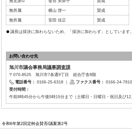
無党派G
金谷 美奈子
賛成
無所属
横山 啓一
賛成
無所属
安田 佳正
賛成
議長は採決に加わらないため、「採決に加わらず」としています
お問い合わせ先
旭川市
議会事務局
議事調査課
〒070-8525 旭川市7条通9丁目 総合庁舎8階
電話番号：
0166-25-6318
｜
ファクス番号：
0166-24-781
受付時間：
午前8時45分から午後5時15分まで（土曜日・日曜日・祝日及び12
令和6年第2回定例会賛否/議案第2号