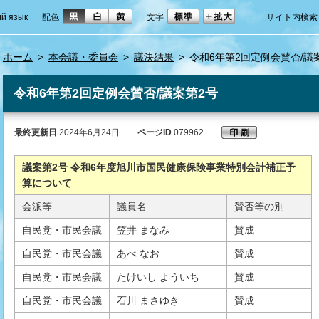
ий язык
配色
文字
サイト内検索
ホーム
>
本会議・委員会
>
議決結果
>
令和6年第2回定例会賛否/議
令和6年第2回定例会賛否/議案第2号
最終更新日
2024年6月24日
ページID
079962
議案第2号 令和6年度旭川市国民健康保険事業特別会計補正予
算について
会派等
議員名
賛否等の別
自民党・市民会議
笠井 まなみ
賛成
自民党・市民会議
あべ なお
賛成
自民党・市民会議
たけいし よういち
賛成
自民党・市民会議
石川 まさゆき
賛成