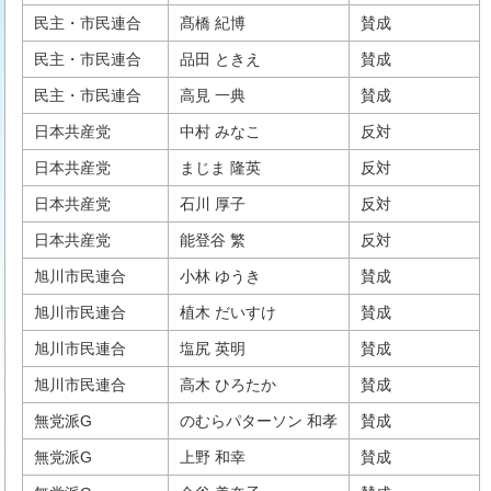
民主・市民連合
髙橋 紀博
賛成
民主・市民連合
品田 ときえ
賛成
民主・市民連合
高見 一典
賛成
日本共産党
中村 みなこ
反対
日本共産党
まじま 隆英
反対
日本共産党
石川 厚子
反対
日本共産党
能登谷 繁
反対
旭川市民連合
小林 ゆうき
賛成
旭川市民連合
植木 だいすけ
賛成
旭川市民連合
塩尻 英明
賛成
旭川市民連合
高木 ひろたか
賛成
無党派G
のむらパターソン 和孝
賛成
無党派G
上野 和幸
賛成