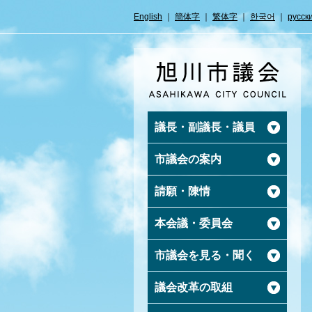
English
｜
簡体字
｜
繁体字
｜
한국어
｜
русск
議長・副議長・議員
市議会の案内
請願・陳情
本会議・委員会
市議会を見る・聞く
議会改革の取組