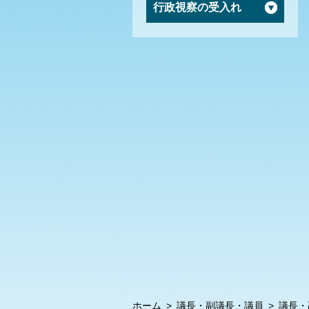
行政視察の受入れ
ホーム
>
議長・副議長・議員
>
議長・