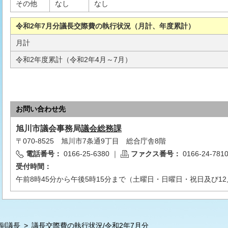
その他
なし
なし
令和2年7月分議長交際費の執行状況（月計、年度累計）
月計
令和2年度累計（令和2年4月～7月）
お問い合わせ先
旭川市
議会事務局
議会総務課
〒070-8525 旭川市7条通9丁目 総合庁舎8階
電話番号：
0166-25-6380
｜
ファクス番号：
0166-24-781
受付時間：
午前8時45分から午後5時15分まで（土曜日・日曜日・祝日及び12
副議長
>
議長交際費の執行状況/令和2年7月分