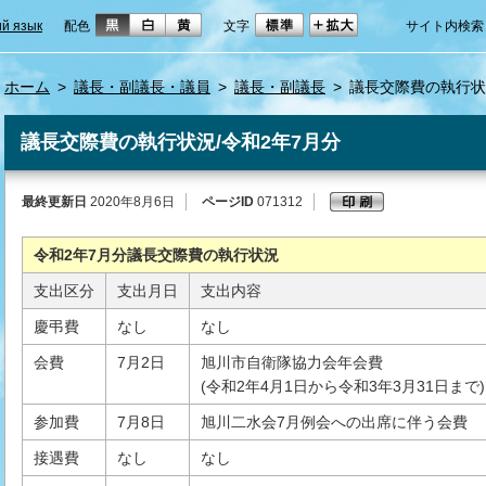
ий язык
配色
文字
サイト内検索
ホーム
>
議長・副議長・議員
>
議長・副議長
>
議長交際費の執行状
議長交際費の執行状況/令和2年7月分
最終更新日
2020年8月6日
ページID
071312
令和2年7月分議長交際費の執行状況
支出区分
支出月日
支出内容
慶弔費
なし
なし
会費
7月2日
旭川市自衛隊協力会年会費
(令和2年4月1日から令和3年3月31日まで)
参加費
7月8日
旭川二水会7月例会への出席に伴う会費
接遇費
なし
なし