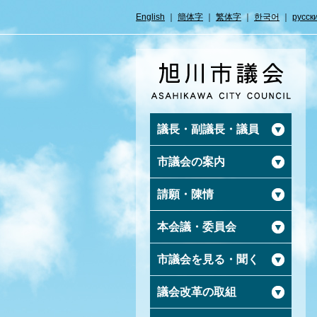
English
｜
簡体字
｜
繁体字
｜
한국어
｜
русск
議長・副議長・議員
市議会の案内
請願・陳情
本会議・委員会
市議会を見る・聞く
議会改革の取組