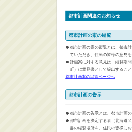
消防・救急
防災・安全
都市計画関連のお知らせ
学ぶ・文化・スポーツ
産業・しごと・消費生
都市計画の案の縦覧
活
都市計画の案の縦覧とは、都市計
移住情報
ていただき、住民の皆様の意見を
住宅・土地・都市計画
計画案に対する意見は、縦覧期間
市民活動・参加・地域
町）に意見書として提出すること
まちづくり
都市計画案の縦覧ページへ
水道・除雪・土木
公共交通・空港
都市計画の告示
市議会・選挙
その他
都市計画の告示とは、都市計画の
都市計画を決定する者（北海道又
書の縦覧場所を、住民の皆様にお