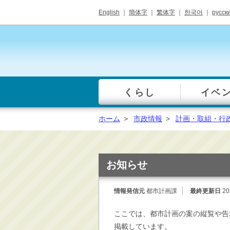
English
｜
簡体字
｜
繁体字
｜
한국어
｜
русск
くらし
イベ
一覧
総合窓口
ホーム
>
市政情報
>
計画・取組・行
手続き・届出（戸籍・
住民票等）
税金・年金・保険
お知らせ
健康・福祉・衛生・ペ
ット
情報発信元
都市計画課
最終更新日
20
子育て・学校教育
ここでは、都市計画の案の縦覧や告
ごみ・リサイクル・環
境保全
掲載しています。