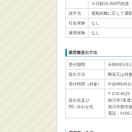
※日額16,900円程
諸手当
通勤距離に応じて通
社会保険
なし
雇用保険
なし
履歴書提出方法
受付期間
令和8年5月
提出方法
郵送又は持
受付時間（持参）
午前8時45
〒070-8525
提出先及び
旭川市7条通
問い合わせ先
旭川市都市
電話：0166-2