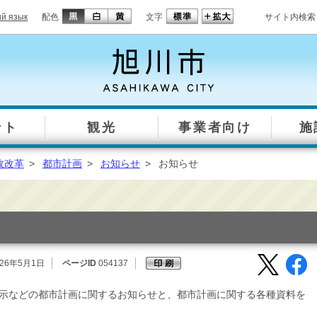
ий язык
配色
文字
サイト内検索
ント
観光
事業者向け
施
政改革
>
都市計画
>
お知らせ
>
お知らせ
26年5月1日
ページID
054137
示などの都市計画に関するお知らせと、都市計画に関する各種資料を