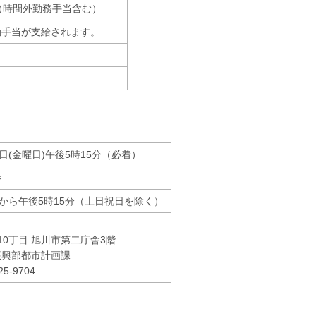
度（時間外勤務手当含む）
勤手当が支給されます。
1日(金曜日)午後5時15分（必着）
参
分から午後5時15分（土日祝日を除く）
10丁目 旭川市第二庁舎3階
振興部都市計画課
5-9704