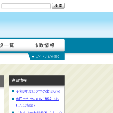
設一覧
市政情報
ガイドナビを開く
注目情報
令和8年度ヒグマの出没状況
市民のためのLINE相談（あ
したば相談）
「あさひかわ健幸アプリ」で