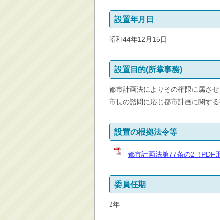
消防・救急
設置年月日
防災・安全
昭和44年12月15日
学ぶ・文化・スポーツ
産業・しごと・消費生
活
設置目的(所掌事務)
移住情報
都市計画法によりその権限に属させ
住宅・土地・都市計画
市長の諮問に応じ都市計画に関する
市民活動・参加・地域
まちづくり
設置の根拠法令等
水道・除雪・土木
公共交通・空港
都市計画法第77条の2（PDF
市議会・選挙
その他
委員任期
2年