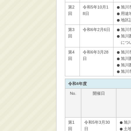
第2
令和5年10月1
旭川
回
8日
用途
地区
第3
令和6年2月6日
旭川
回
旭川
につ
第4
令和6年3月28
旭川
回
日
旭川
旭川
旭川
令和4年度
No.
開催日
第1
令和5年3月30
旭
回
日
土