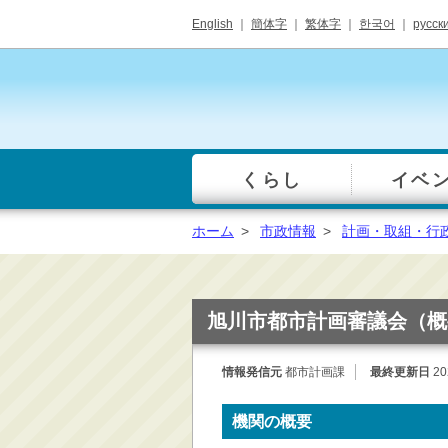
English
｜
簡体字
｜
繁体字
｜
한국어
｜
русск
くらし
イベ
一覧
総合窓口
ホーム
>
市政情報
>
計画・取組・行
手続き・届出（戸籍・
住民票等）
税金・年金・保険
旭川市都市計画審議会（概
健康・福祉・衛生・ペ
ット
情報発信元
都市計画課
最終更新日
20
子育て・学校教育
ごみ・リサイクル・環
機関の概要
境保全