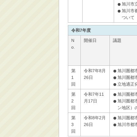
旭川市
旭川市
ついて
令和7年度
N
開催日
議題
o.
第
令和7年8月
旭川圏都
1
26日
旭川圏都
回
立地適正
第
令和7年11
旭川圏都
2
月17日
旭川圏都
回
ン地区）
第
令和8年2月
旭川圏都
3
26日
旭川市都
回