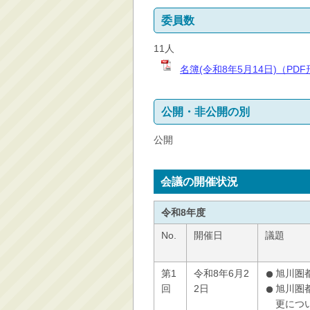
委員数
11人
名簿(令和8年5月14日)（PD
公開・非公開の別
公開
会議の開催状況
令和8年度
No.
開催日
議題
第1
令和8年6月2
旭川圏
回
2日
旭川圏
更につ