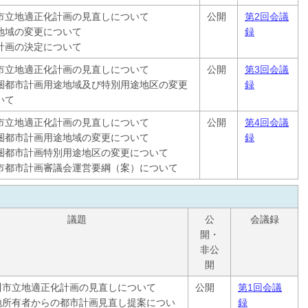
市立地適正化計画の見直しについて
公開
第2回会議
地域の変更について
録
計画の決定について
市立地適正化計画の見直しについて
公開
第3回会議
圏都市計画用途地域及び特別用途地区の変更
録
いて
市立地適正化計画の見直しについて
公開
第4回会議
圏都市計画用途地域の変更について
録
圏都市計画特別用途地区の変更について
市都市計画審議会運営要綱（案）について
議題
公
会議録
開・
非公
開
川市立地適正化計画の見直しについて
公開
第1回会議
地所有者からの都市計画見直し提案につい
録