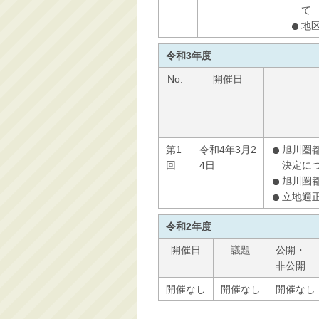
て
地
令和3年度
No.
開催日
第1
令和4年3月2
旭川圏
回
4日
決定に
旭川圏
立地適
令和2年度
開催日
議題
公開・
非公開
開催なし
開催なし
開催なし