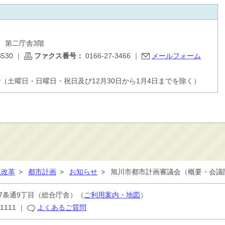
目 第二庁舎3階
8530
｜
ファクス番号：
0166-27-3466
｜
メールフォーム
で（土曜日・日曜日・祝日及び12月30日から1月4日までを除く）
政改革
>
都市計画
>
お知らせ
>
旭川市都市計画審議会（概要・会議
7条通9丁目
（総合庁舎）（
ご利用案内・地図
）
-1111
｜
よくあるご質問