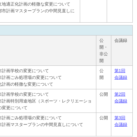
立地適正化計画の軽微な変更について
都市計画マスタープランの中間見直しに
公
会議録
開・
非公
開
市計画学校の変更について
公
第1回
市計画ごみ処理場の変更について
開
会議録
化計画の軽微な変更について
市計画学校の変更について
公開
第2回
市計画特別用途地区（スポーツ・レクリエーショ
会議録
の変更について
市計画ごみ処理場の変更について
公開
第3回
市計画マスタープランの中間見直しについて
会議録