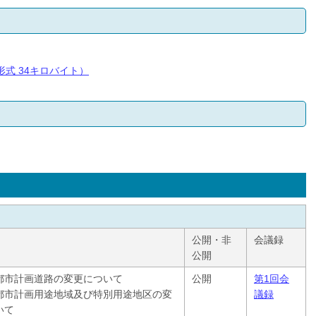
F形式 34キロバイト）
公開・非
会議録
公開
都市計画道路の変更について
公開
第1回会
都市計画用途地域及び特別用途地区の変
議録
いて