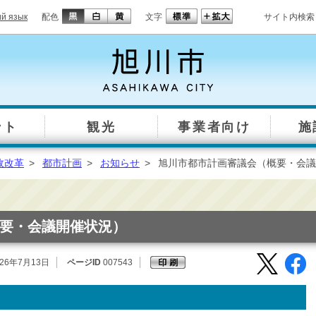
ий язык
配色
文字
サイト内検索
ント
観光
事業者向け
施
政改革
>
都市計画
>
お知らせ
>
旭川市都市計画審議会（概要・会議
要・会議開催状況）
26年7月13日
ページID
007543