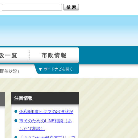
設一覧
市政情報
ガイドナビを開く
開催状況）
注目情報
令和8年度ヒグマの出没状況
市民のためのLINE相談（あ
したば相談）
「あさひかわ健幸アプリ」で