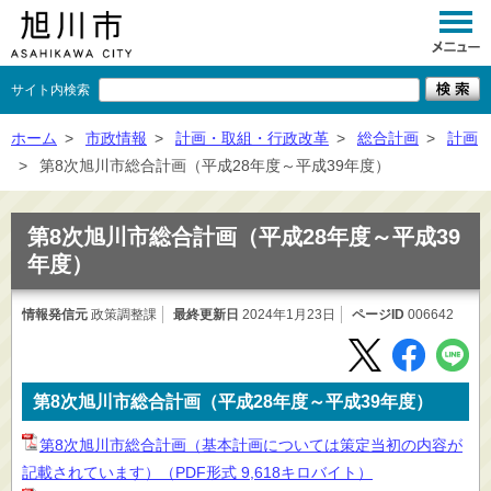
サイト内検索
くらし
ホーム
>
市政情報
>
計画・取組・行政改革
>
総合計画
>
計画
>
第8次旭川市総合計画（平成28年度～平成39年度）
イベント
観光
第8次旭川市総合計画（平成28年度～平成39
年度）
事業者向け
情報発信元
政策調整課
最終更新日
施設一覧
2024年1月23日
ページID
006642
市政情報
×
第8次旭川市総合計画（平成28年度～平成39年度）
閉じる
第8次旭川市総合計画（基本計画については策定当初の内容が
記載されています）（PDF形式 9,618キロバイト）