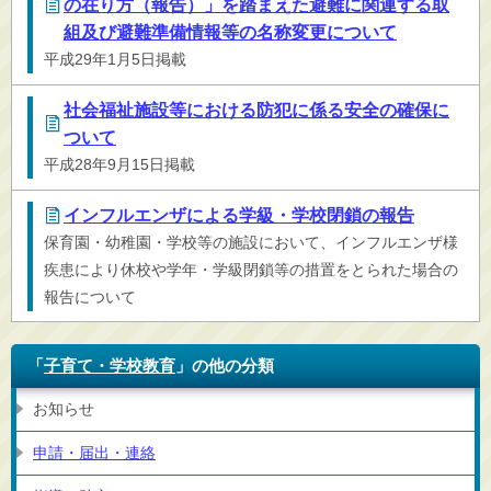
の在り方（報告）」を踏まえた避難に関連する取
組及び避難準備情報等の名称変更について
平成29年1月5日掲載
社会福祉施設等における防犯に係る安全の確保に
ついて
平成28年9月15日掲載
インフルエンザによる学級・学校閉鎖の報告
保育園・幼稚園・学校等の施設において、インフルエンザ様
疾患により休校や学年・学級閉鎖等の措置をとられた場合の
報告について
「
子育て・学校教育
」の他の分類
お知らせ
申請・届出・連絡