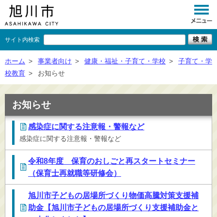
サイト内検索
くらし
ホーム
>
事業者向け
>
健康・福祉・子育て・学校
>
子育て・学
校教育
>
お知らせ
イベント
観光
お知らせ
事業者向け
感染症に関する注意報・警報など
感染症に関する注意報・警報など
施設一覧
市政情報
令和8年度 保育のおしごと再スタートセミナー
（保育士再就職等研修会）
×
閉じる
旭川市子どもの居場所づくり物価高騰対策支援補
助金【旭川市子どもの居場所づくり支援補助金と