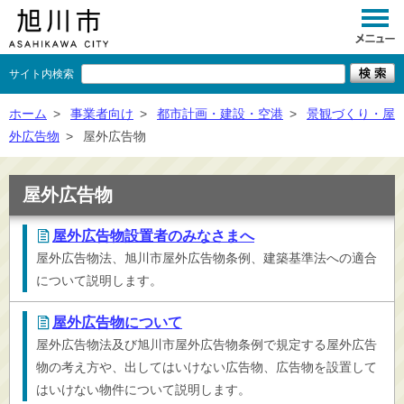
サイト内検索
くらし
ホーム
>
事業者向け
>
都市計画・建設・空港
>
景観づくり・屋
外広告物
>
屋外広告物
イベント
観光
屋外広告物
事業者向け
屋外広告物設置者のみなさまへ
屋外広告物法、旭川市屋外広告物条例、建築基準法への適合
施設一覧
について説明します。
市政情報
屋外広告物について
×
閉じる
屋外広告物法及び旭川市屋外広告物条例で規定する屋外広告
物の考え方や、出してはいけない広告物、広告物を設置して
はいけない物件について説明します。