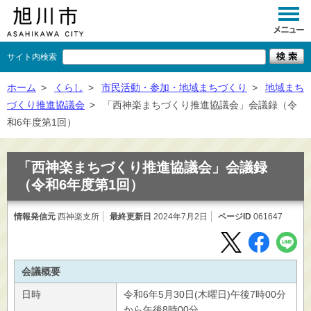
サイト内検索
くらし
ホーム
>
くらし
>
市民活動・参加・地域まちづくり
>
地域まち
づくり推進協議会
>
「西神楽まちづくり推進協議会」会議録（令
イベント
和6年度第1回）
観光
「西神楽まちづくり推進協議会」会議録
事業者向け
（令和6年度第1回）
施設一覧
情報発信元
西神楽支所
最終更新日
2024年7月2日
ページID
061647
市政情報
×
閉じる
会議概要
日時
令和6年5月30日(木曜日)午後7時00分
から午後8時00分