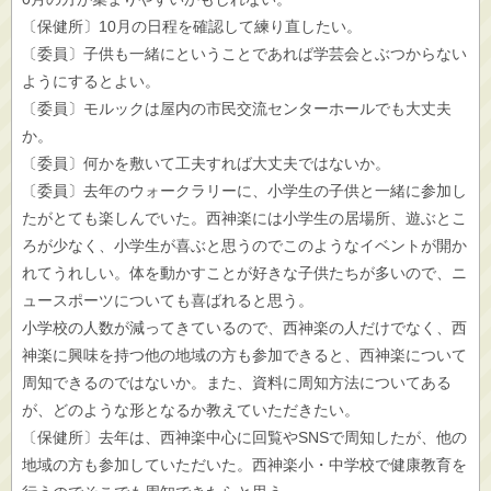
〔保健所〕10月の日程を確認して練り直したい。
〔委員〕子供も一緒にということであれば学芸会とぶつからない
ようにするとよい。
〔委員〕モルックは屋内の市民交流センターホールでも大丈夫
か。
〔委員〕何かを敷いて工夫すれば大丈夫ではないか。
〔委員〕去年のウォークラリーに、小学生の子供と一緒に参加し
たがとても楽しんでいた。西神楽には小学生の居場所、遊ぶとこ
ろが少なく、小学生が喜ぶと思うのでこのようなイベントが開か
れてうれしい。体を動かすことが好きな子供たちが多いので、ニ
ュースポーツについても喜ばれると思う。
小学校の人数が減ってきているので、西神楽の人だけでなく、西
神楽に興味を持つ他の地域の方も参加できると、西神楽について
周知できるのではないか。また、資料に周知方法についてある
が、どのような形となるか教えていただきたい。
〔保健所〕去年は、西神楽中心に回覧やSNSで周知したが、他の
地域の方も参加していただいた。西神楽小・中学校で健康教育を