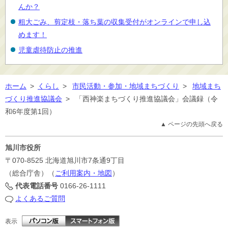
んか？
粗大ごみ、剪定枝・落ち葉の収集受付がオンラインで申し込
めます！
児童虐待防止の推進
ホーム
>
くらし
>
市民活動・参加・地域まちづくり
>
地域まち
づくり推進協議会
>
「西神楽まちづくり推進協議会」会議録（令
和6年度第1回）
▲ ページの先頭へ戻る
旭川市役所
〒070-8525
北海道旭川市7条通9丁目
（総合庁舎）（
ご利用案内・地図
）
代表電話番号
0166-26-1111
よくあるご質問
表示