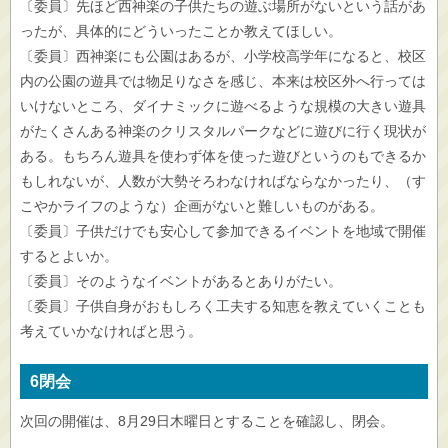
〔委員〕先ほど西神楽の子供たちの遊ぶ場所がないという話があ
ったが、具体的にどういったことか教えてほしい。
〔委員〕西神楽にも公園はあるが、小学校高学年になると、校区
内の公園の遊具では物足りなさを感じ、本来は校区外へ行っては
いけないところ、ダイナミックに遊べるような規模の大きい遊具
がたくさんある神楽のクリスタルパークなどに遊びに行く現状が
ある。もちろん遊具を使わず体を使った遊びというのもできるか
もしれないが、人数が大勢そろわなければならなかったり、（す
こやかライフのような）企画がないと難しいものがある。
〔委員〕子供だけでも安心して参加できるイベントを地域で開催
するとよいか。
〔委員〕そのようなイベントがあるとありがたい。
〔委員〕子供自身がおもしろく工夫する知恵を教えていくことも
考えていかなければと思う。
6閉会
次回の開催は、8月29日木曜日とすることを確認し、閉会。