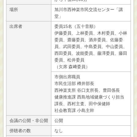
場所
旭川市西神楽市民交流センター「講
堂」
出席者
委員15名（五十音順）
伊藤委員、上林委員、木村委員、小林
委員、齋藤委員、酒井委員、佐藤委
員、武田委員、中島委員、中山委員、
西田委員、波能委員、藤澤委員、藤田
委員、松井委員
（欠席 森﨑委員）
市側出席職員
市民生活部 樽井部長
西神楽支所 谷口支所長、豊田係長
健康推進課 西島地域健康づくり担当
課長、西村主査、田中保健師
社会教育課 小島主幹
会議の公開・非公開
公開
傍聴者の数
なし