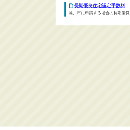
長期優良住宅認定手数料
消防・救急
旭川市に申請する場合の長期優良
防災・安全
学ぶ・文化・スポーツ
産業・しごと・消費生
活
移住情報
住宅・土地・都市計画
市民活動・参加・地域
まちづくり
水道・除雪・土木
公共交通・空港
市議会・選挙
その他