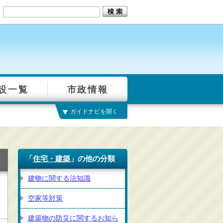
設一覧
市政情報
ガイドナビを開く
「
住宅・建築
」の他の分類
建物に関する法知識
空家等対策
建築物の防災に関するお知ら