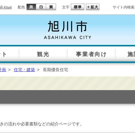
ий язык
配色
文字
サイト内検索
ント
観光
事業者向け
施
計画
>
住宅・建築
>
長期優良住宅
きの流れや必要書類などの紹介ページです。