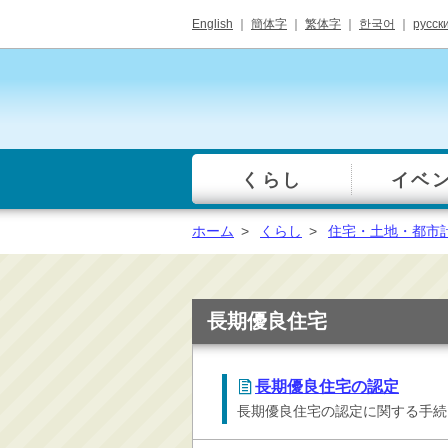
English
｜
簡体字
｜
繁体字
｜
한국어
｜
русск
くらし
イベ
一覧
総合窓口
ホーム
>
くらし
>
住宅・土地・都市
手続き・届出（戸籍・
住民票等）
税金・年金・保険
長期優良住宅
健康・福祉・衛生・ペ
ット
長期優良住宅の認定
子育て・学校教育
長期優良住宅の認定に関する手続
ごみ・リサイクル・環
境保全