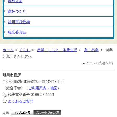
農村公園
森林づくり
旭川市営牧場
農業委員会
ホーム
>
くらし
>
産業・しごと・消費生活
>
農・林業
>
農業
と親しみたい方へ
▲ ページの先頭へ戻る
旭川市役所
〒070-8525
北海道旭川市7条通9丁目
（総合庁舎）（
ご利用案内・地図
）
代表電話番号
0166-26-1111
よくあるご質問
表示