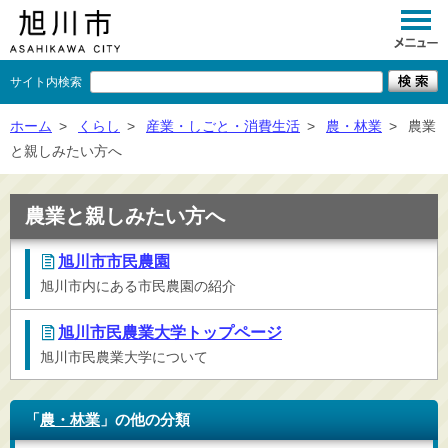
サイト内検索
くらし
ホーム
>
くらし
>
産業・しごと・消費生活
>
農・林業
>
農業
と親しみたい方へ
イベント
観光
農業と親しみたい方へ
事業者向け
旭川市市民農園
旭川市内にある市民農園の紹介
施設一覧
市政情報
旭川市民農業大学トップページ
旭川市民農業大学について
×
閉じる
「
農・林業
」の他の分類