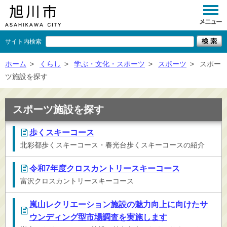
サイト内検索
くらし
ホーム
>
くらし
>
学ぶ・文化・スポーツ
>
スポーツ
>
スポー
ツ施設を探す
イベント
観光
スポーツ施設を探す
事業者向け
歩くスキーコース
北彩都歩くスキーコース・春光台歩くスキーコースの紹介
施設一覧
市政情報
令和7年度クロスカントリースキーコース
富沢クロスカントリースキーコース
×
閉じる
嵐山レクリエーション施設の魅力向上に向けたサ
ウンディング型市場調査を実施します