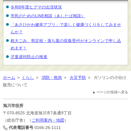
令和8年度ヒグマの出没状況
市民のためのLINE相談（あしたば相談）
「あさひかわ健幸アプリ」で楽しく健康づくりをしてみませ
んか？
粗大ごみ、剪定枝・落ち葉の収集受付がオンラインで申し込
めます！
児童虐待防止の推進
ホーム
>
くらし
>
消防・救急
>
火災予防
>
ガソリンの小分け
販売について
▲ ページの先頭へ戻る
旭川市役所
〒070-8525
北海道旭川市7条通9丁目
（総合庁舎）（
ご利用案内・地図
）
代表電話番号
0166-26-1111