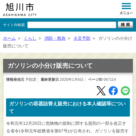
サイト内検索
くらし
ホーム
>
くらし
>
消防・救急
>
火災予防
>
ガソリンの小分け
販売について
イベント
観光
ガソリンの小分け販売について
事業者向け
情報発信元
予防課
最終更新日
2020年1月6日
ページID
067114
施設一覧
市政情報
ガソリンの容器詰替え販売における本人確認等につい
×
て
閉じる
令和元年12月20日に危険物の規制に関する規則の一部を改正す
る省令(令和元年総務省令第67号)が公布され、ガソリンを販売す