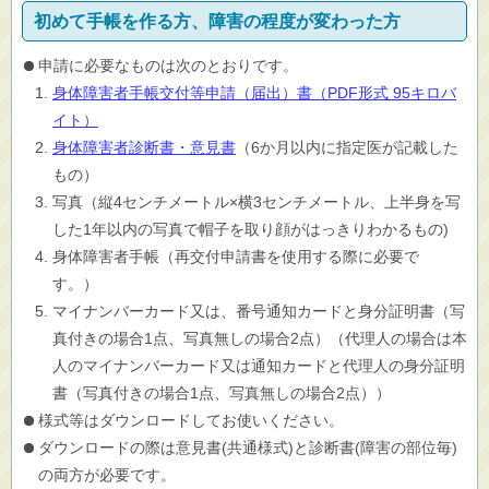
初めて手帳を作る方、障害の程度が変わった方
申請に必要なものは次のとおりです。
身体障害者手帳交付等申請（届出）書（PDF形式 95キロバ
イト）
身体障害者診断書・意見書
（6か月以内に指定医が記載した
もの）
写真（縦4センチメートル×横3センチメートル、上半身を写
した1年以内の写真で帽子を取り顔がはっきりわかるもの)
身体障害者手帳（再交付申請書を使用する際に必要で
す。）
マイナンバーカード又は、番号通知カードと身分証明書（写
真付きの場合1点、写真無しの場合2点）（代理人の場合は本
人のマイナンバーカード又は通知カードと代理人の身分証明
書（写真付きの場合1点、写真無しの場合2点））
様式等はダウンロードしてお使いください。
ダウンロードの際は意見書(共通様式)と診断書(障害の部位毎)
の両方が必要です。