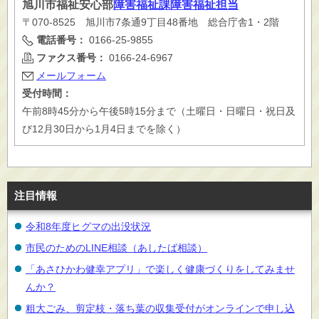
旭川市
福祉安心部
障害福祉課障害福祉担当
〒070-8525 旭川市7条通9丁目48番地 総合庁舎1・2階
電話番号：
0166-25-9855
ファクス番号：
0166-24-6967
メールフォーム
受付時間：
午前8時45分から午後5時15分まで（土曜日・日曜日・祝日及
び12月30日から1月4日までを除く）
注目情報
令和8年度ヒグマの出没状況
市民のためのLINE相談（あしたば相談）
「あさひかわ健幸アプリ」で楽しく健康づくりをしてみませ
んか？
粗大ごみ、剪定枝・落ち葉の収集受付がオンラインで申し込