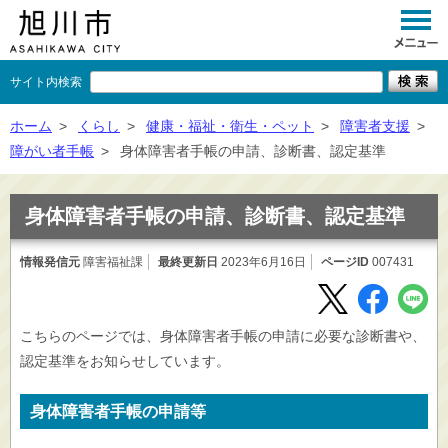
サイト内検索
くらし
ホーム
>
くらし
>
健康・福祉・衛生・ペット
>
障害者支援
>
障がい者手帳
>
身体障害者手帳の申請、診断書、認定基準
イベント
観光
身体障害者手帳の申請、診断書、認定基準
事業者向け
情報発信元
障害福祉課
最終更新日
2023年6月16日
ページID
007431
施設一覧
市政情報
こちらのページでは、身体障害者手帳の申請に必要な診断書や、
認定基準をお知らせしています。
×
閉じる
身体障害者手帳の申請等