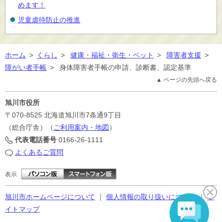
めます！
児童虐待防止の推進
ホーム
>
くらし
>
健康・福祉・衛生・ペット
>
障害者支援
>
障がい者手帳
>
身体障害者手帳の申請、診断書、認定基準
▲ ページの先頭へ戻る
旭川市役所
〒070-8525
北海道旭川市7条通9丁目
（総合庁舎）（
ご利用案内・地図
）
代表電話番号
0166-26-1111
よくあるご質問
表示
旭川市ホームページについて
｜
個人情報の取り扱いについて
｜
サ
イトマップ