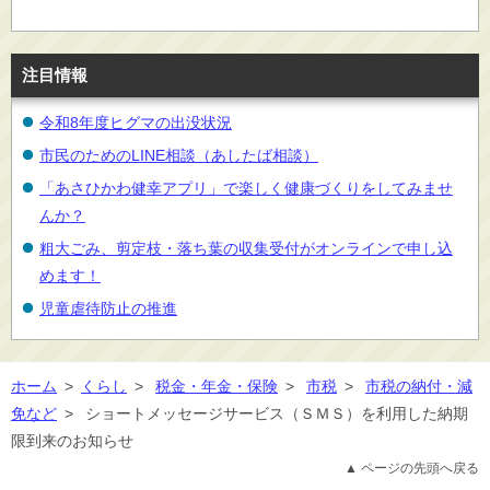
注目情報
令和8年度ヒグマの出没状況
市民のためのLINE相談（あしたば相談）
「あさひかわ健幸アプリ」で楽しく健康づくりをしてみませ
んか？
粗大ごみ、剪定枝・落ち葉の収集受付がオンラインで申し込
めます！
児童虐待防止の推進
ホーム
>
くらし
>
税金・年金・保険
>
市税
>
市税の納付・減
免など
>
ショートメッセージサービス（ＳＭＳ）を利用した納期
限到来のお知らせ
▲ ページの先頭へ戻る