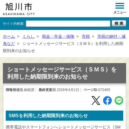
サイト内検索
くらし
ホーム
>
くらし
>
税金・年金・保険
>
市税
>
市税の納付・減
免など
>
ショートメッセージサービス（ＳＭＳ）を利用した納期
イベント
限到来のお知らせ
観光
ショートメッセージサービス（ＳＭＳ）を
事業者向け
利用した納期限到来のお知らせ
施設一覧
情報発信元
納税課
最終更新日
2026年4月1日
ページID
072465
市政情報
×
閉じる
SMSを利用した納期限到来のお知らせ
携帯電話やスマートフォンへショートメッセージサービス（SM