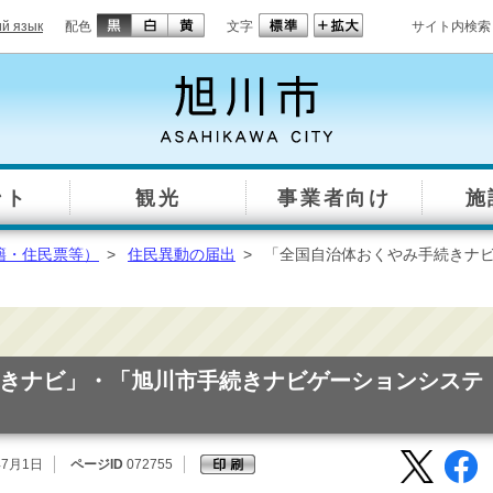
ий язык
配色
文字
サイト内検索
ント
観光
事業者向け
施
籍・住民票等）
>
住民異動の届出
>
「全国自治体おくやみ手続きナ
きナビ」・「旭川市手続きナビゲーションシステ
年7月1日
ページID
072755