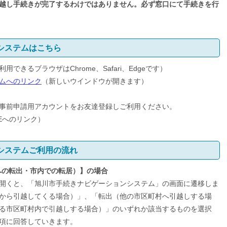
越し手続きが完了するわけではありません。必ず窓口にて手続きを行
システムはこちら
きるブラウザはChrome、Safari、Edgeです）
ムへのリンク
（新しいウインドウが開きます）
事前申請用アカウントをお友達登録しご利用ください。
NEへのリンク）
システムご利用の流れ
への転出・市内での転居）
】の場合
を開くと、「旭川市手続きナビゲーションシステム」の画面に遷移しま
から引越してくる場合）」、「転出（他の市区町村へ引越しする場
る市区町村内で引越しする場合）」のいずれか該当するものを選択
項に回答していきます。