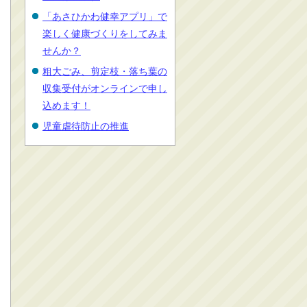
「あさひかわ健幸アプリ」で
楽しく健康づくりをしてみま
せんか？
粗大ごみ、剪定枝・落ち葉の
収集受付がオンラインで申し
込めます！
児童虐待防止の推進