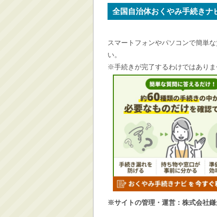
消防・救急
全国自治体おくやみ手続きナ
防災・安全
学ぶ・文化・スポーツ
スマートフォンやパソコンで簡単な
い。
産業・しごと・消費生
活
※手続きが完了するわけではありま
移住情報
住宅・土地・都市計画
市民活動・参加・地域
まちづくり
水道・除雪・土木
公共交通・空港
市議会・選挙
その他
※サイトの管理・運営：株式会社鎌