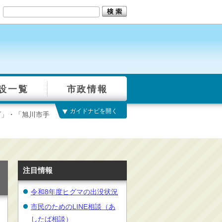
設一覧
市政情報
ガイドナビを開く
ビ」・「旭川市手
注目情報
令和8年度ヒグマの出没状況
市民のためのLINE相談（あ
したば相談）