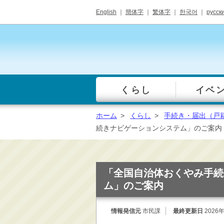
English
｜
簡体字
｜
繁体字
｜
한국어
｜
русск
くらし
イベ
一覧
総合窓口
ホーム
>
くらし
>
手続き・届出（戸
手続き・届出（戸籍・
続きナビゲーションシステム」のご案内
住民票等）
税金・年金・保険
健康・福祉・衛生・ペ
「全国自治体おくやみ手続
ット
ム」のご案内
子育て・学校教育
ごみ・リサイクル・環
情報発信元
市民課
最終更新日
2026
境保全