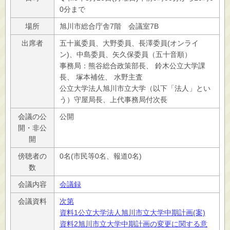
0分まで
場所
旭川市総合庁舎7階 会議室7B
出席者
五十嵐委員、大野委員、長澤委員(オンライ
ン)、中島委員、矢久保委員（五十音順）
事務局：熊谷総合政策部長、 鈴木公立大学課
長、 塚本補佐、 水野主査
公立大学法人旭川市立大学（以下「法人」とい
う）守屋局長、上代事務局付次長
会議の公
公開
開・非公
開
傍聴者の
0名(市民等0名、報道0名)
数
会議内容
会議録
会議資料
次第
資料1公立大学法人旭川市立大学中期計画(案)
資料2旭川市立大学中期計画の変更に関する意