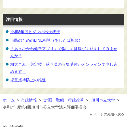
注目情報
令和8年度ヒグマの出没状況
市民のためのLINE相談（あしたば相談）
「あさひかわ健幸アプリ」で楽しく健康づくりをしてみませ
んか？
粗大ごみ、剪定枝・落ち葉の収集受付がオンラインで申し込
めます！
児童虐待防止の推進
ホーム
>
市政情報
>
計画・取組・行政改革
>
旭川市立大学
>
令和7年度第4回旭川市公立大学法人評価委員会
▲ ページの先頭へ戻る