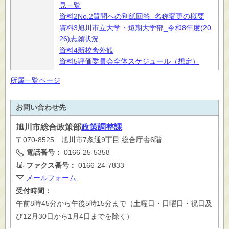
見一覧
資料2No.2質問への別紙回答_名称変更の概要
資料3旭川市立大学・短期大学部_令和8年度(20
26)志願状況
資料4新校舎外観
資料5評価委員会全体スケジュール（想定）
所属一覧ページ
お問い合わせ先
旭川市
総合政策部
政策調整課
〒070-8525 旭川市7条通9丁目 総合庁舎6階
電話番号：
0166-25-5358
ファクス番号：
0166-24-7833
メールフォーム
受付時間：
午前8時45分から午後5時15分まで（土曜日・日曜日・祝日及
び12月30日から1月4日までを除く）