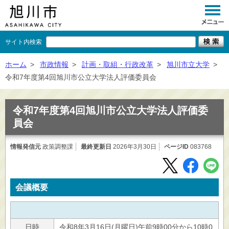
サイト内検索
くらし
ホーム
>
市政情報
>
計画・取組・行政改革
>
旭川市立大学
>
令和7年度第4回旭川市公立大学法人評価委員会
イベント
観光
令和7年度第4回旭川市公立大学法人評価委
員会
事業者向け
情報発信元
政策調整課
最終更新日
施設一覧
2026年3月30日
ページID
083768
市政情報
×
会議概要
閉じる
日時
令和8年3月16日(月曜日)午前9時00分から10時0