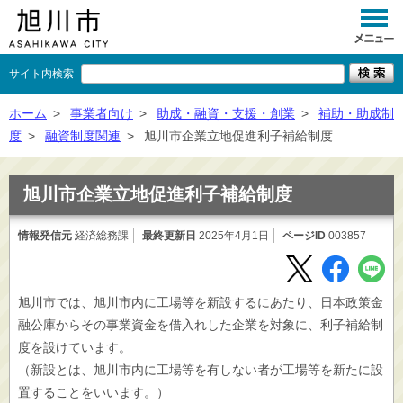
サイト内検索
くらし
ホーム
>
事業者向け
>
助成・融資・支援・創業
>
補助・助成制
度
>
融資制度関連
>
旭川市企業立地促進利子補給制度
イベント
観光
旭川市企業立地促進利子補給制度
事業者向け
情報発信元
経済総務課
最終更新日
2025年4月1日
ページID
003857
施設一覧
市政情報
旭川市では、旭川市内に工場等を新設するにあたり、日本政策金
融公庫からその事業資金を借入れした企業を対象に、利子補給制
×
閉じる
度を設けています。
（新設とは、旭川市内に工場等を有しない者が工場等を新たに設
置することをいいます。）