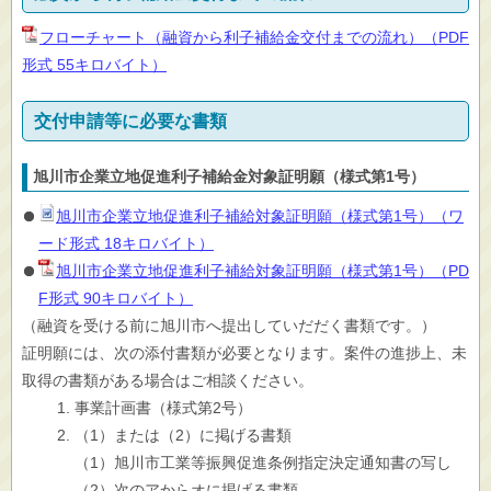
フローチャート（融資から利子補給金交付までの流れ）（PDF
形式 55キロバイト）
交付申請等に必要な書類
旭川市企業立地促進利子補給金対象証明願（様式第1号）
旭川市企業立地促進利子補給対象証明願（様式第1号）（ワ
ード形式 18キロバイト）
旭川市企業立地促進利子補給対象証明願（様式第1号）（PD
F形式 90キロバイト）
（融資を受ける前に旭川市へ提出していだだく書類です。）
証明願には、次の添付書類が必要となります。案件の進捗上、未
取得の書類がある場合はご相談ください。
事業計画書（様式第2号）
（1）または（2）に掲げる書類
（1）旭川市工業等振興促進条例指定決定通知書の写し
（2）次のアからオに掲げる書類