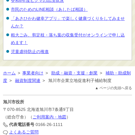
令和8年度ヒグマの出没状況
市民のためのLINE相談（あしたば相談）
「あさひかわ健幸アプリ」で楽しく健康づくりをしてみませ
んか？
粗大ごみ、剪定枝・落ち葉の収集受付がオンラインで申し込
めます！
児童虐待防止の推進
ホーム
>
事業者向け
>
助成・融資・支援・創業
>
補助・助成制
度
>
融資制度関連
>
旭川市企業立地促進利子補給制度
▲ ページの先頭へ戻る
旭川市役所
〒070-8525
北海道旭川市7条通9丁目
（総合庁舎）（
ご利用案内・地図
）
代表電話番号
0166-26-1111
よくあるご質問