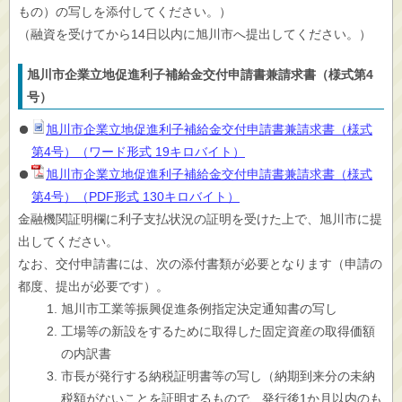
もの）の写しを添付してください。）
（融資を受けてから14日以内に旭川市へ提出してください。）
旭川市企業立地促進利子補給金交付申請書兼請求書（様式第4
号）
旭川市企業立地促進利子補給金交付申請書兼請求書（様式
第4号）（ワード形式 19キロバイト）
旭川市企業立地促進利子補給金交付申請書兼請求書（様式
第4号）（PDF形式 130キロバイト）
金融機関証明欄に利子支払状況の証明を受けた上で、旭川市に提
出してください。
なお、交付申請書には、次の添付書類が必要となります（申請の
都度、提出が必要です）。
旭川市工業等振興促進条例指定決定通知書の写し
工場等の新設をするために取得した固定資産の取得価額
の内訳書
市長が発行する納税証明書等の写し（納期到来分の未納
税額がないことを証明するもので、発行後1か月以内のも