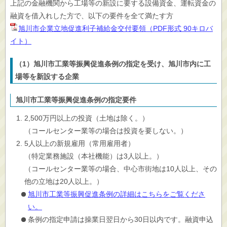
上記の金融機関から工場等の新設に要する設備資金、運転資金の
融資を借入れした方で、以下の要件を全て満たす方
旭川市企業立地促進利子補給金交付要領（PDF形式 90キロバ
イト）
（1）旭川市工業等振興促進条例の指定を受け、旭川市内に工
場等を新設する企業
旭川市工業等振興促進条例の指定要件
2,500万円以上の投資（土地は除く。）
（コールセンター業等の場合は投資を要しない。）
5人以上の新規雇用（常用雇用者）
（特定業務施設（本社機能）は3人以上。）
（コールセンター業等の場合、中心市街地は10人以上、その
他の立地は20人以上。）
旭川市工業等振興促進条例の詳細はこちらをご覧くださ
い。
条例の指定申請は操業日翌日から30日以内です。融資申込