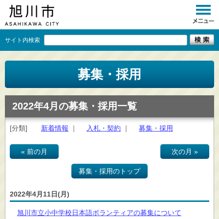
サイト内検索
くらし
募集・採用
イベント
観光
2022年4月の募集・採用一覧
事業者向け
[分類]
新着情報
｜
入札・契約
｜
募集・採用
施設一覧
« 前の月
次の月 »
市政情報
募集・採用のトップ
×
閉じる
2022年4月11日(月)
旭川市立小中学校日本語ボランティアの募集について