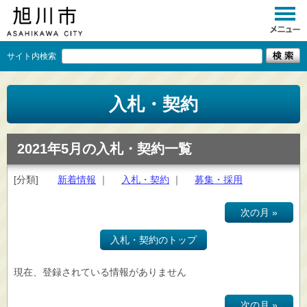
サイト内検索
くらし
入札・契約
イベント
観光
2021年5月の入札・契約一覧
事業者向け
[分類]
新着情報
｜
入札・契約
｜
募集・採用
施設一覧
次の月 »
市政情報
入札・契約のトップ
×
閉じる
現在、登録されている情報がありません
次の月 »