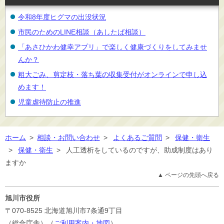
令和8年度ヒグマの出没状況
市民のためのLINE相談（あしたば相談）
「あさひかわ健幸アプリ」で楽しく健康づくりをしてみませ
んか？
粗大ごみ、剪定枝・落ち葉の収集受付がオンラインで申し込
めます！
児童虐待防止の推進
ホーム
>
相談・お問い合わせ
>
よくあるご質問
>
保健・衛生
>
保健・衛生
>
人工透析をしているのですが、助成制度はあり
ますか
▲ ページの先頭へ戻る
旭川市役所
〒070-8525
北海道旭川市7条通9丁目
（総合庁舎）（
ご利用案内・地図
）