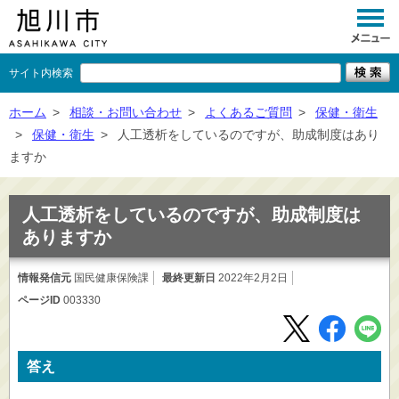
サイト内検索
くらし
ホーム
>
相談・お問い合わせ
>
よくあるご質問
>
保健・衛生
>
保健・衛生
>
人工透析をしているのですが、助成制度はあり
イベント
ますか
観光
人工透析をしているのですが、助成制度は
事業者向け
ありますか
施設一覧
情報発信元
国民健康保険課
最終更新日
2022年2月2日
市政情報
ページID
003330
×
閉じる
答え