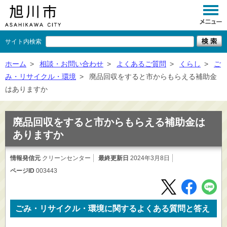
サイト内検索
くらし
ホーム
>
相談・お問い合わせ
>
よくあるご質問
>
くらし
>
ご
み・リサイクル・環境
>
廃品回収をすると市からもらえる補助金
イベント
はありますか
観光
廃品回収をすると市からもらえる補助金は
事業者向け
ありますか
施設一覧
情報発信元
クリーンセンター
最終更新日
2024年3月8日
市政情報
ページID
003443
×
閉じる
ごみ・リサイクル・環境に関するよくある質問と答え