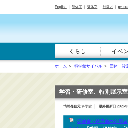
English
｜
簡体字
｜
繁体字
｜
한국어
｜
русск
くらし
イベ
一覧
総合窓口
ホーム
>
科学館サイパル
>
団体・貸
手続き・届出（戸籍・
住民票等）
税金・年金・保険
学習・研修室、特別展示室
健康・福祉・衛生・ペ
ット
情報発信元
科学館
最終更新日
2026
子育て・学校教育
ごみ・リサイクル・環
研修室・特展室の利用者用
境保全