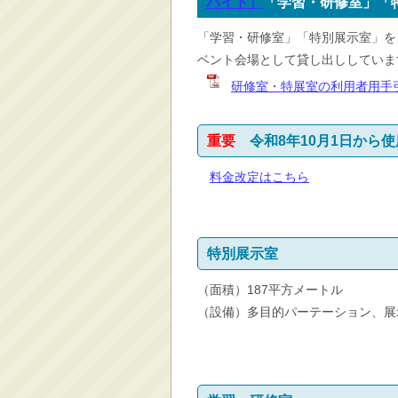
バイト）
「学習・研修室」「
消防・救急
「学習・研修室」「特別展示室」を
防災・安全
ベント会場として貸し出ししていま
学ぶ・文化・スポーツ
研修室・特展室の利用者用手引
産業・しごと・消費生
活
重要
令和8年10月1日から
移住情報
住宅・土地・都市計画
料金改定はこちら
市民活動・参加・地域
まちづくり
水道・除雪・土木
特別展示室
公共交通・空港
（面積）187平方メートル
市議会・選挙
（設備）多目的パーテーション、展
その他