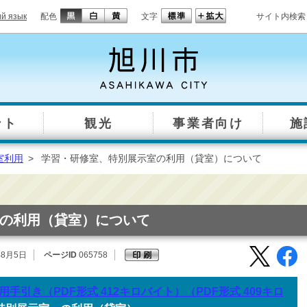
ий язык
配色
文字
サイト内検索
ント
観光
事業者向け
施
室利用
>
学習・研修室、特別展示室の利用（貸室）について
の利用（貸室）について
年8月5日
ページID
065758
手引き（PDF形式 412キロバイト）（PDF形式 409キロ