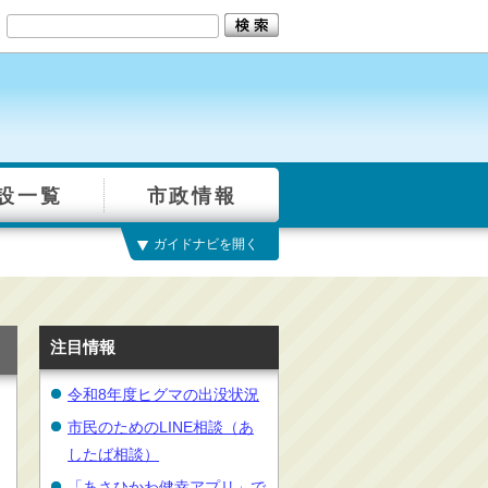
設一覧
市政情報
ガイドナビを開く
注目情報
令和8年度ヒグマの出没状況
市民のためのLINE相談（あ
したば相談）
「あさひかわ健幸アプリ」で