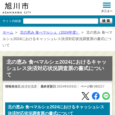
サイト内検索
くらし
ホーム
>
北の恵み 食べマルシェ（2024年度）
>
北の恵み 食べマ
ルシェ2024におけるキャッシュレス決済対応状況調査票の書式につ
イベント
いて
観光
北の恵み 食べマルシェ2024におけるキャッ
事業者向け
シュレス決済対応状況調査票の書式につい
て
施設一覧
市政情報
情報発信元
経済交流課
最終更新日
2024年8月6日
ページID
080217
×
閉じる
北の恵み 食べマルシェ2024におけるキャッシュレス
決済対応状況調査票の書式について