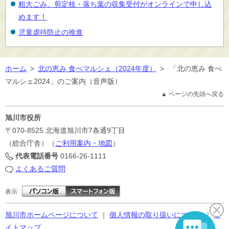
粗大ごみ、剪定枝・落ち葉の収集受付がオンラインで申し込
めます！
児童虐待防止の推進
ホーム
>
北の恵み 食べマルシェ（2024年度）
>
「北の恵み 食べ
マルシェ2024」のご案内（音声版）
▲ ページの先頭へ戻る
旭川市役所
〒070-8525
北海道旭川市7条通9丁目
（総合庁舎）（
ご利用案内・地図
）
代表電話番号
0166-26-1111
よくあるご質問
表示
旭川市ホームページについて
｜
個人情報の取り扱いについて
｜
サ
イトマップ