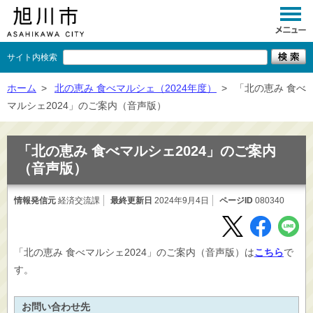
サイト内検索
くらし
ホーム
>
北の恵み 食べマルシェ（2024年度）
>
「北の恵み 食べ
マルシェ2024」のご案内（音声版）
イベント
観光
「北の恵み 食べマルシェ2024」のご案内
（音声版）
事業者向け
情報発信元
経済交流課
最終更新日
施設一覧
2024年9月4日
ページID
080340
市政情報
「北の恵み 食べマルシェ2024」のご案内（音声版）は
こちら
で
×
閉じる
す。
お問い合わせ先