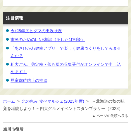
注目情報
令和8年度ヒグマの出没状況
市民のためのLINE相談（あしたば相談）
「あさひかわ健幸アプリ」で楽しく健康づくりをしてみませ
んか？
粗大ごみ、剪定枝・落ち葉の収集受付がオンラインで申し込
めます！
児童虐待防止の推進
ホーム
>
北の恵み 食べマルシェ(2023年度)
>
～北海道の秋の味
覚を堪能しよう！～四大グルメイベントスタンプラリー（2023）
▲ ページの先頭へ戻る
旭川市役所