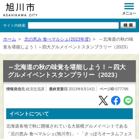
サイト内検索
くらし
ホーム
>
北の恵み 食べマルシェ(2023年度)
>
～北海道の秋の味
覚を堪能しよう！～四大グルメイベントスタンプラリー（2023）
イベント
観光
～北海道の秋の味覚を堪能しよう！～四大
グルメイベントスタンプラリー（2023）
事業者向け
情報発信元
経済交流課
最終更新日
施設一覧
2023年8月14日
ページID
077796
市政情報
×
イベントについて
閉じる
北海道各地で秋に開催されている大規模グルメイベントである
「北の恵み 食べマルシェ(旭川市)」・「さっぽろオータムフェス