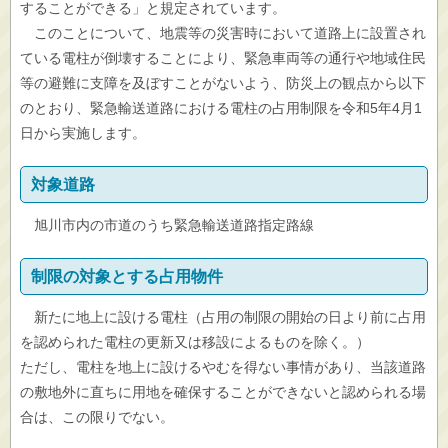
することができる」と規定されています。
このことについて、地震等の災害時において道路上に設置され
ている電柱が倒壊することにより、緊急車両等の通行や地域住民
等の避難に支障を及ぼすことがないよう、防災上の観点から以下
のとおり、緊急輸送道路における電柱の占用制限を令和5年4月1
日から実施します。
対象道路
旭川市内の市道のうち緊急輸送道路指定路線
制限の対象とする占用物件
新たに地上に設ける電柱（占用の制限の開始の日より前に占用
を認められた電柱の更新又は移設によるものを除く。）
ただし、電柱を地上に設けるやむを得ない事情があり、当該道路
の敷地外に直ちに用地を確保することができないと認められる場
合は、この限りでない。