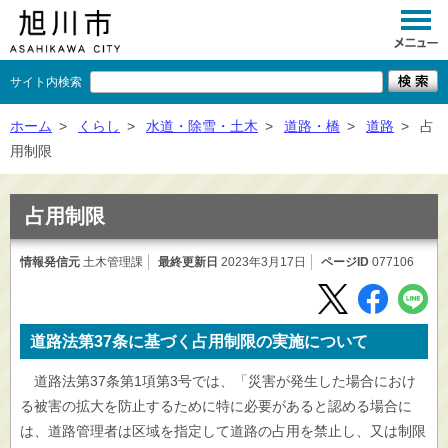
サイト内検索
くらし
ホーム
>
くらし
>
水道・除雪・土木
>
道路・橋
>
道路
>
占
用制限
イベント
観光
占用制限
事業者向け
情報発信元
土木管理課
最終更新日
2023年3月17日
ページID
077106
施設一覧
市政情報
道路法第37条に基づく占用制限の実施について
×
閉じる
道路法第37条第1項第3号では、「災害が発生した場合におけ
る被害の拡大を防止するために特に必要があると認める場合に
は、道路管理者は区域を指定して道路の占用を禁止し、又は制限