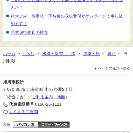
んか？
粗大ごみ、剪定枝・落ち葉の収集受付がオンラインで申し込
めます！
児童虐待防止の推進
ホーム
>
くらし
>
水道・除雪・土木
>
道路・橋
>
道路
>
占
用制限
▲ ページの先頭へ戻る
旭川市役所
〒070-8525
北海道旭川市7条通9丁目
（総合庁舎）（
ご利用案内・地図
）
代表電話番号
0166-26-1111
よくあるご質問
表示