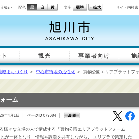
ий язык
配色
文字
サイト内検索
ント
観光
事業者向け
施
地域まちづくり
>
中心市街地の活性化
>
買物公園エリアプラットフ
ォーム
26年4月1日
ページID
079684
る様々な立場の人で構成する「買物公園エリアプラットフォーム」
と民が一体となり、情報や課題を共有しながら、 エリプラで策定した