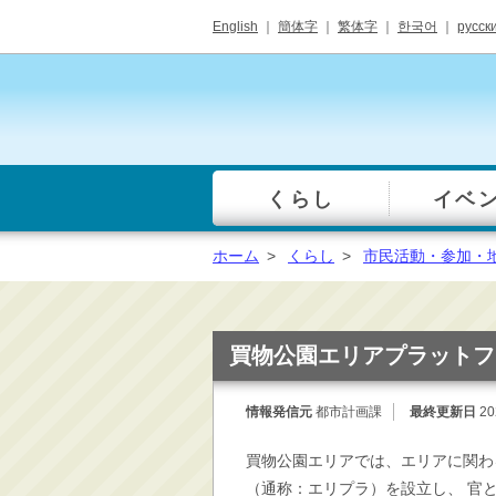
English
｜
簡体字
｜
繁体字
｜
한국어
｜
русск
くらし
イベ
一覧
総合窓口
ホーム
>
くらし
>
市民活動・参加・
手続き・届出（戸籍・
住民票等）
税金・年金・保険
買物公園エリアプラットフ
健康・福祉・衛生・ペ
ット
情報発信元
都市計画課
最終更新日
20
子育て・学校教育
買物公園エリアでは、エリアに関わ
ごみ・リサイクル・環
境保全
（通称：エリプラ）を設立し、 官