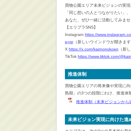
買物公園エリア未来ビジョンの実現
消防・救急
「同じ想いの人とつながりたい」、
防災・安全
あなた、ぜひ一緒に活動してみませ
学ぶ・文化・スポーツ
【エリプラSNS】
産業・しごと・消費生
Instagram
https://www.instagram.
活
e=qr
（新しいウインドウが開きます
移住情報
X
https://x.com/kaimonokoen
（新し
TikTok
https://www.tiktok.com/@ka
住宅・土地・都市計画
市民活動・参加・地域
まちづくり
推進体制
水道・除雪・土木
買物公園エリアの将来像や実現に向
公共交通・空港
熟期」の3つの段階にわけ、推進体
市議会・選挙
推進体制（未来ビジョンから抜粋
その他
未来ビジョン実現に向けた進