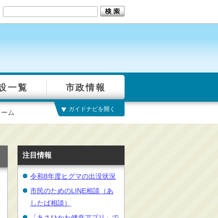
設一覧
市政情報
ガイドナビを開く
ォーム
注目情報
令和8年度ヒグマの出没状況
市民のためのLINE相談（あ
したば相談）
「あさひかわ健幸アプリ」で