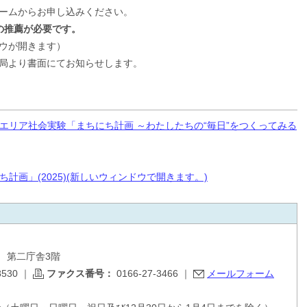
ームからお申し込みください。
の推薦が必要です。
ウが開きます）
局より書面にてお知らせします。
公園エリア社会実験「まちにち計画 ～わたしたちの“毎日”をつくってみる
計画」(2025)(新しいウィンドウで開きます。)
目 第二庁舎3階
8530
｜
ファクス番号：
0166-27-3466
｜
メールフォーム