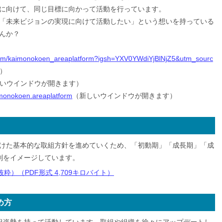
に向けて、同じ目標に向かって活動を行っています。
「未来ビジョンの実現に向けて活動したい」という想いを持っている
んか？
com/kaimonokoen_areaplatform?igsh=YXV0YWdiYjBlNjZ5&utm_sourc
）
いウインドウが開きます）
imonokoen.areaplatform
（新しいウインドウが開きます）
けた基本的な取組方針を進めていくため、「初動期」「成長期」「成
制をイメージしています。
）（PDF形式 4,709キロバイト）
め方