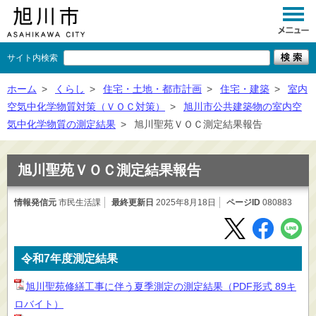
サイト内検索
くらし
ホーム
>
くらし
>
住宅・土地・都市計画
>
住宅・建築
>
室内
空気中化学物質対策（ＶＯＣ対策）
>
旭川市公共建築物の室内空
イベント
気中化学物質の測定結果
>
旭川聖苑ＶＯＣ測定結果報告
観光
旭川聖苑ＶＯＣ測定結果報告
事業者向け
情報発信元
市民生活課
最終更新日
施設一覧
2025年8月18日
ページID
080883
市政情報
×
令和7年度測定結果
閉じる
旭川聖苑修繕工事に伴う夏季測定の測定結果（PDF形式 89キ
ロバイト）