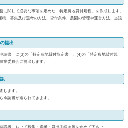
営に関して必要な事項を定めた「特定農地貸付規程」を作成します。
び面積、募集及び選考の方法、貸付条件、農園の管理や運営方法、当該
等の提出
請書」に(3)の「特定農地貸付協定書」、(4)の「特定農地貸付規
農業委員会に提出します。
承認
査します。
ら承認書が送られてきます。
開設者において募集・選考・貸出手続き等を進めて下さい。