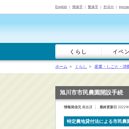
English
｜
簡体字
｜
繁体字
｜
한국어
｜
русск
くらし
イベ
一覧
総合窓口
ホーム
>
くらし
>
産業・しごと・消
手続き・届出（戸籍・
住民票等）
税金・年金・保険
旭川市市民農園開設手続
健康・福祉・衛生・ペ
ット
情報発信元
農政課
最終更新日
2022
子育て・学校教育
ごみ・リサイクル・環
特定農地貸付法による市民農
境保全