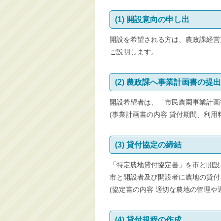
消防・救急
(1) 開設意向の申し出
防災・安全
開設を希望される方は、農政課経営
学ぶ・文化・スポーツ
ご説明します。
産業・しごと・消費生
活
移住情報
(2) 農政課へ事業計画書の提出
住宅・土地・都市計画
開設希望者は、「市民農園事業計画
市民活動・参加・地域
(事業計画書の内容 貸付期間、利用
まちづくり
水道・除雪・土木
(3) 貸付協定の締結
公共交通・空港
「特定農地貸付協定書」を市と開設
市議会・選挙
市と開設者及び開設者に農地の貸付
その他
(協定書の内容 適切な農地の管理
(4) 貸付規程の作成