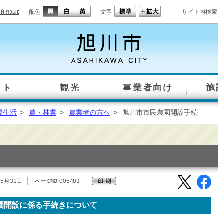
ий язык
配色
文字
サイト内検索
ント
観光
事業者向け
施
費生活
>
農・林業
>
農業者の方へ
>
旭川市市民農園開設手続
年5月31日
ページID
005483
園開設に係る手続きについて