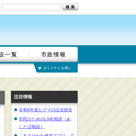
設一覧
市政情報
ガイドナビを開く
注目情報
令和8年度ヒグマの出没状況
市民のためのLINE相談（あ
したば相談）
「あさひかわ健幸アプリ」で