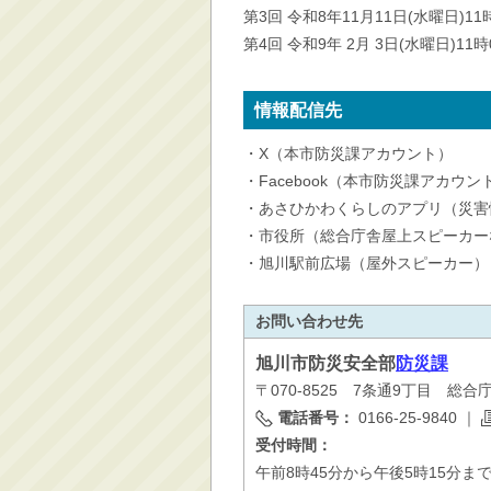
第3回 令和8年11月11日(水曜日)11
第4回 令和9年 2月 3日(水曜日)11
情報配信先
・X（本市防災課アカウント）
・Facebook（本市防災課アカウン
・あさひかわくらしのアプリ（災害
・市役所（総合庁舎屋上スピーカー
・旭川駅前広場（屋外スピーカー）
お問い合わせ先
旭川市
防災安全部
防災課
〒070-8525 7条通9丁目 総合
電話番号：
0166-25-9840
｜
受付時間：
午前8時45分から午後5時15分ま