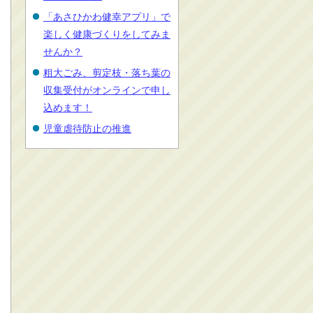
「あさひかわ健幸アプリ」で
楽しく健康づくりをしてみま
せんか？
粗大ごみ、剪定枝・落ち葉の
収集受付がオンラインで申し
込めます！
児童虐待防止の推進