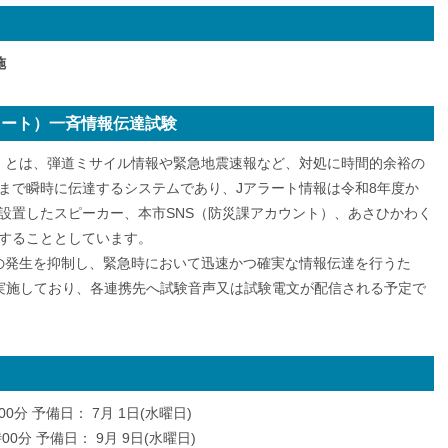
施
ラート）一斉情報伝達試験
）とは、弾道ミサイル情報や緊急地震速報など、対処に時間的余裕の
まで瞬時に伝達するシステムであり、Jアラート情報は令和8年度か
設置したスピーカー、本市SNS（防災課アカウント）、あさひかわく
することとしています。
の発生を抑制し、緊急時において迅速かつ確実な情報伝達を行うた
実施しており、各連携先へ試験音声又は試験電文が配信される予定で
00分 予備日： 7月 1日(水曜日)
時00分 予備日： 9月 9日(水曜日)