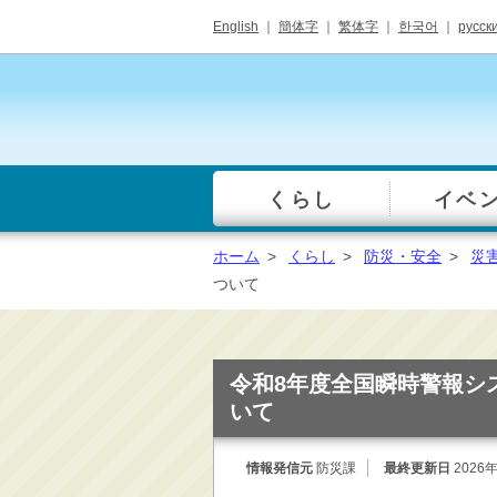
English
｜
簡体字
｜
繁体字
｜
한국어
｜
русск
くらし
イベ
一覧
総合窓口
ホーム
>
くらし
>
防災・安全
>
災
手続き・届出（戸籍・
ついて
住民票等）
税金・年金・保険
健康・福祉・衛生・ペ
令和8年度全国瞬時警報シ
ット
いて
子育て・学校教育
ごみ・リサイクル・環
情報発信元
防災課
最終更新日
2026
境保全