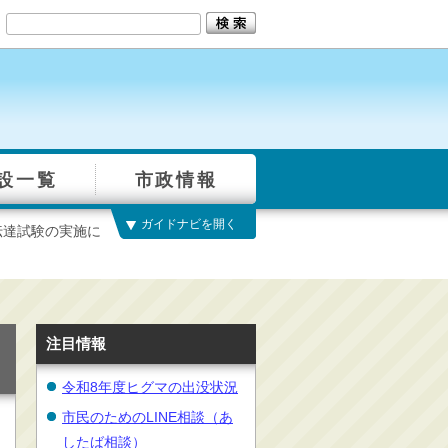
設一覧
市政情報
ガイドナビを開く
伝達試験の実施に
注目情報
令和8年度ヒグマの出没状況
市民のためのLINE相談（あ
したば相談）