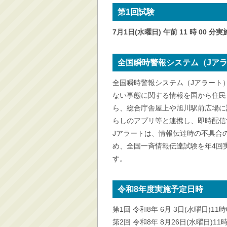
消防・救急
第1回試験
防災・安全
7月1日(水曜日) 午前 11 時 00 分実
学ぶ・文化・スポーツ
産業・しごと・消費生
全国瞬時警報システム（Jア
活
全国瞬時警報システム（Jアラート
移住情報
ない事態に関する情報を国から住民
住宅・土地・都市計画
ら、総合庁舎屋上や旭川駅前広場に
市民活動・参加・地域
らしのアプリ等と連携し、即時配信
まちづくり
Jアラートは、情報伝達時の不具合
水道・除雪・土木
め、全国一斉情報伝達試験を年4回
公共交通・空港
す。
市議会・選挙
その他
令和8年度実施予定日時
第1回 令和8年 6月 3日(水曜日)11時
第2回 令和8年 8月26日(水曜日)11