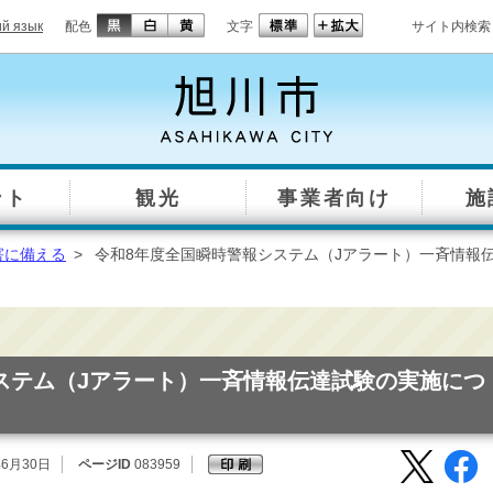
ий язык
配色
文字
サイト内検索
ント
観光
事業者向け
施
害に備える
>
令和8年度全国瞬時警報システム（Jアラート）一斉情報
ステム（Jアラート）一斉情報伝達試験の実施につ
年6月30日
ページID
083959