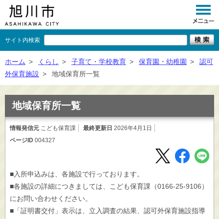
サイト内検索
くらし
ホーム
>
くらし
>
子育て・学校教育
>
保育園・幼稚園
>
認可
外保育施設
>
地域保育所一覧
イベント
観光
地域保育所一覧
事業者向け
情報発信元
こども保育課
最終更新日
2026年4月1日
ページID
004327
施設一覧
市政情報
■入所申込みは、各施設で行っております。
×
閉じる
■各施設の詳細につきましては、こども保育課（0166-25-9106）
にお問い合わせください。
■「証明書交付」表示は、立入調査の結果、認可外保育施設指導