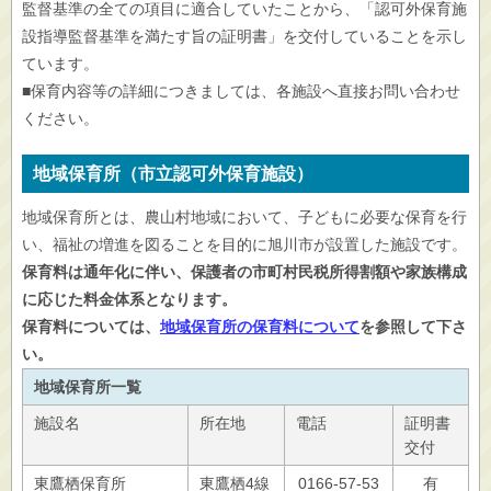
監督基準の全ての項目に適合していたことから、「認可外保育施
設指導監督基準を満たす旨の証明書」を交付していることを示し
ています。
■保育内容等の詳細につきましては、各施設へ直接お問い合わせ
ください。
地域保育所（市立認可外保育施設）
地域保育所とは、農山村地域において、子どもに必要な保育を行
い、福祉の増進を図ることを目的に旭川市が設置した施設です。
保育料は通年化に伴い、保護者の市町村民税所得割額や家族構成
に応じた料金体系となります。
保育料については、
地域保育所の保育料について
を参照して下さ
い。
地域保育所一覧
施設名
所在地
電話
証明書
交付
東鷹栖保育所
東鷹栖4線
0166-57-53
有