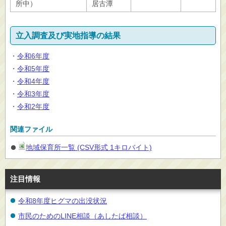
所中）
居古潭
立入調査及び実地指導の結果
・
令和6年度
・
令和5年度
・
令和4年度
・
令和3年度
・
令和2年度
関連ファイル
地域保育所一覧 (CSV形式 1キロバイト)
注目情報
令和8年度ヒグマの出没状況
市民のためのLINE相談（あしたば相談）