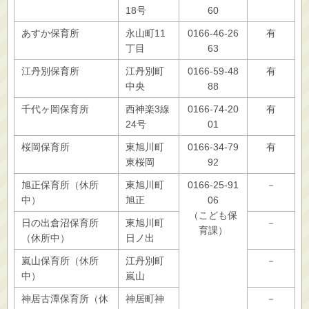
18号
60
あすか保育所
永山町11
0166-46-26
有
丁目
63
江丹別保育所
江丹別町
0166‐59‐48
有
中央
88
千代ヶ岡保育所
西神楽3線
0166-74-20
有
24号
01
桜岡保育所
東旭川町
0166-34-79
有
東桜岡
92
旭正保育所（休所
東旭川町
0166-25-91
－
中）
旭正
06
（こども保
日の出倉沼保育所
東旭川町
－
育課）
（休所中）
日ノ出
嵐山保育所（休所
江丹別町
－
中）
嵐山
神居古潭保育所（休
神居町神
－