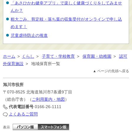
「あさひかわ健幸アプリ」で楽しく健康づくりをしてみませ
んか？
粗大ごみ、剪定枝・落ち葉の収集受付がオンラインで申し込
めます！
児童虐待防止の推進
ホーム
>
くらし
>
子育て・学校教育
>
保育園・幼稚園
>
認可
外保育施設
>
地域保育所一覧
▲ ページの先頭へ戻る
旭川市役所
〒070-8525
北海道旭川市7条通9丁目
（総合庁舎）（
ご利用案内・地図
）
代表電話番号
0166-26-1111
よくあるご質問
表示