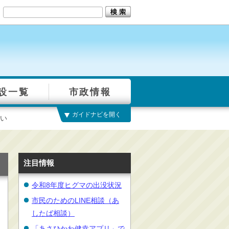
設一覧
市政情報
ガイドナビを開く
い
注目情報
令和8年度ヒグマの出没状況
市民のためのLINE相談（あ
したば相談）
「あさひかわ健幸アプリ」で