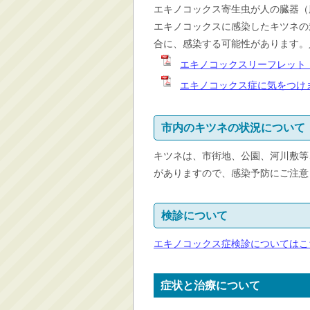
エキノコックス寄生虫が人の臓器（
消防・救急
エキノコックスに感染したキツネの
防災・安全
合に、感染する可能性があります。
学ぶ・文化・スポーツ
エキノコックスリーフレット（
産業・しごと・消費生
エキノコックス症に気をつけま
活
移住情報
市内のキツネの状況について
住宅・土地・都市計画
キツネは、市街地、公園、河川敷等
市民活動・参加・地域
まちづくり
がありますので、感染予防にご注意
水道・除雪・土木
公共交通・空港
検診について
市議会・選挙
エキノコックス症検診についてはこ
その他
症状と治療について