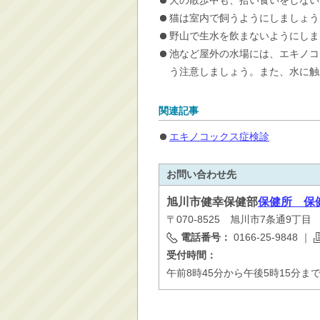
犬の散歩中も、拾い食いをしない
猫は室内で飼うようにしましょう
野山で生水を飲まないようにしま
池など屋外の水場には、エキノコ
う注意しましょう。また、水に触
関連記事
エキノコックス症検診
お問い合わせ先
旭川市
健幸保健部
保健所 保
〒070-8525 旭川市7条通9丁
電話番号：
0166-25-9848
｜
受付時間：
午前8時45分から午後5時15分ま