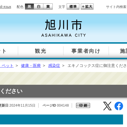
ий язык
配色
文字
サイト内検索
ント
観光
事業者向け
施
・ペット
>
健康・医療
>
感染症
>
エキノコックス症に御注意くださ
ください
更新日
2024年11月15日
ページID
004148