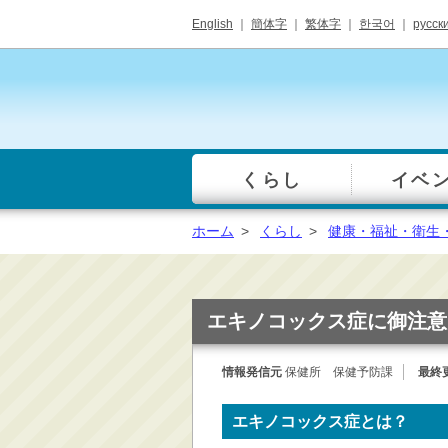
English
｜
簡体字
｜
繁体字
｜
한국어
｜
русск
くらし
イベ
一覧
総合窓口
ホーム
>
くらし
>
健康・福祉・衛生
手続き・届出（戸籍・
住民票等）
税金・年金・保険
エキノコックス症に御注意
健康・福祉・衛生・ペ
ット
情報発信元
保健所 保健予防課
最終
子育て・学校教育
ごみ・リサイクル・環
エキノコックス症とは？
境保全