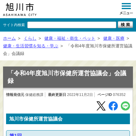
サイト内検索
くらし
ホーム
>
くらし
>
健康・福祉・衛生・ペット
>
健康・医療
>
健康・生活習慣を知る・学ぶ
>
「令和4年度旭川市保健所運営協議
イベント
会」会議録
観光
「令和4年度旭川市保健所運営協議会」会議
事業者向け
録
施設一覧
情報発信元
保健総務課
最終更新日
2022年11月2日
ページID
076352
市政情報
×
閉じる
旭川市保健所運営協議会
第1回