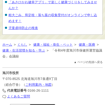
「あさひかわ健幸アプリ」で楽しく健康づくりをしてみませ
んか？
粗大ごみ、剪定枝・落ち葉の収集受付がオンラインで申し込
めます！
児童虐待防止の推進
ホーム
>
くらし
>
健康・福祉・衛生・ペット
>
健康・医療
>
健康・生活習慣を知る・学ぶ
>
「令和4年度旭川市保健所運営協議
会」会議録
▲ ページの先頭へ戻る
旭川市役所
〒070-8525
北海道旭川市7条通9丁目
（総合庁舎）（
ご利用案内・地図
）
代表電話番号
0166-26-1111
よくあるご質問