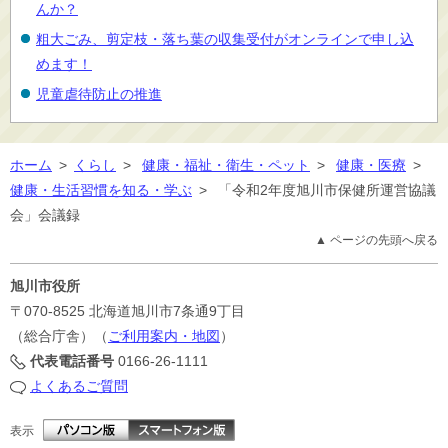
んか？
粗大ごみ、剪定枝・落ち葉の収集受付がオンラインで申し込
めます！
児童虐待防止の推進
ホーム
>
くらし
>
健康・福祉・衛生・ペット
>
健康・医療
>
健康・生活習慣を知る・学ぶ
>
「令和2年度旭川市保健所運営協議
会」会議録
▲ ページの先頭へ戻る
旭川市役所
〒070-8525
北海道旭川市7条通9丁目
（総合庁舎）（
ご利用案内・地図
）
代表電話番号
0166-26-1111
よくあるご質問
表示