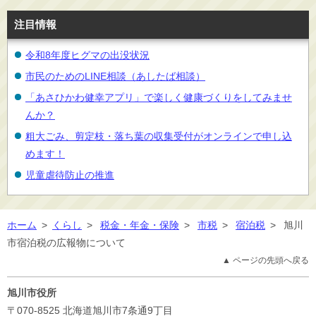
注目情報
令和8年度ヒグマの出没状況
市民のためのLINE相談（あしたば相談）
「あさひかわ健幸アプリ」で楽しく健康づくりをしてみませ
んか？
粗大ごみ、剪定枝・落ち葉の収集受付がオンラインで申し込
めます！
児童虐待防止の推進
ホーム
>
くらし
>
税金・年金・保険
>
市税
>
宿泊税
>
旭川
市宿泊税の広報物について
▲ ページの先頭へ戻る
旭川市役所
〒070-8525
北海道旭川市7条通9丁目