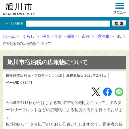
サイト内検索
くらし
ホーム
>
くらし
>
税金・年金・保険
>
市税
>
宿泊税
>
旭川
市宿泊税の広報物について
イベント
観光
旭川市宿泊税の広報物について
事業者向け
情報発信元
観光・プロモーション課
最終更新日
2026年2月1日
ページID
083541
施設一覧
市政情報
令和8年4月1日からはじまる旭川市宿泊税制度について、ポスタ
×
閉じる
ーやリーフレットなどの広報物による制度の周知を行っておりま
す。
広報物のデータを以下のとおり公表いたしますので、宿泊者の皆