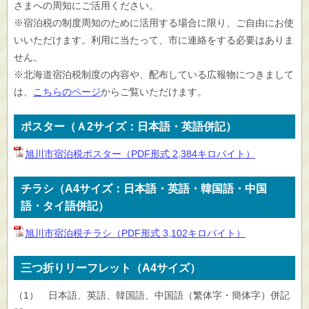
さまへの周知にご活用ください。
※宿泊税の制度周知のために活用する場合に限り、ご自由にお使
いいただけます。利用に当たって、市に連絡をする必要はありま
せん。
※北海道宿泊税制度の内容や、配布している広報物につきまして
は、
こちらのページ
からご覧いただけます。
ポスター（Ａ2サイズ：日本語・英語併記）
旭川市宿泊税ポスター（PDF形式 2,384キロバイト）
チラシ（A4サイズ：日本語・英語・韓国語・中国
語・タイ語併記）
旭川市宿泊税チラシ（PDF形式 3,102キロバイト）
三つ折りリーフレット（A4サイズ）
（1） 日本語、英語、韓国語、中国語（繁体字・簡体字）併記