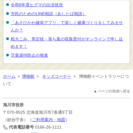
令和8年度ヒグマの出没状況
市民のためのLINE相談（あしたば相談）
「あさひかわ健幸アプリ」で楽しく健康づくりをしてみませ
んか？
粗大ごみ、剪定枝・落ち葉の収集受付がオンラインで申し込
めます！
児童虐待防止の推進
ホーム
>
博物館
>
キッズコーナー
>
博物館イベントラリーにつ
いて
▲ ページの先頭へ戻る
旭川市役所
〒070-8525
北海道旭川市7条通9丁目
（総合庁舎）（
ご利用案内・地図
）
代表電話番号
0166-26-1111