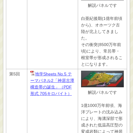
解説パネルです
白亜紀後期(1億年前頃
から)、オホーツク古
陸が北上してきまし
た。
その衝突(8500万年前
頃)により、常呂帯・
根室帯が形成されるこ
とになります。
第5回
地学Sheets No.5 テ
ーマパネル2「神居古潭
構造帯の誕生」（PDF
解説パネルです
形式 705キロバイト）
1億1000万年前頃、海
洋プレートの沈み込み
により、海溝深部で形
成された低温高圧型の
変成岩類によって神居