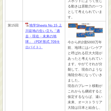
スポットによって生じ
る動きは原動力の一つ
として考えられていま
す。
第15回
地学Sheets No.15 上
川盆地の生い立ち「過
去・現在・未来の地
球」（PDF形式 709キ
今から約2億5000万年
ロバイト）
前、地球にはパンゲア
と呼ばれる巨大大陸が
あったと考えられてい
ます。やがてそれが分
裂して、現在のような
海陸分布になっていき
ました。
現在のプレート移動が
これからも継続すると
仮定するならば、遠い
未来、オーストラリア
大陸は日本と結合し、