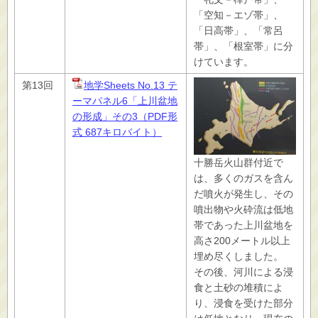
「空知－エゾ帯」、
「日高帯」、「常呂
帯」、「根室帯」に分
けています。
第13回
地学Sheets No.13 テ
ーマパネル6「上川盆地
の形成」その3（PDF形
式 687キロバイト）
十勝岳火山群付近で
は、多くのガスを含ん
だ噴火が発生し、その
噴出物や火砕流は低地
帯であった上川盆地を
高さ200メートル以上
埋め尽くしました。
その後、河川による浸
食と土砂の堆積によ
り、浸食を受けた部分