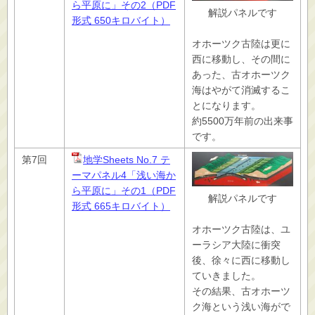
ら平原に」その2（PDF
解説パネルです
形式 650キロバイト）
オホーツク古陸は更に
西に移動し、その間に
あった、古オホーツク
海はやがて消滅するこ
とになります。
約5500万年前の出来事
です。
第7回
地学Sheets No.7 テ
ーマパネル4「浅い海か
ら平原に」その1（PDF
解説パネルです
形式 665キロバイト）
オホーツク古陸は、ユ
ーラシア大陸に衝突
後、徐々に西に移動し
ていきました。
その結果、古オホーツ
ク海という浅い海がで