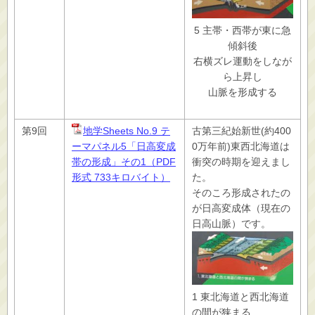
5 主帯・西帯が東に急
傾斜後
右横ズレ運動をしなが
ら上昇し
山脈を形成する
第9回
地学Sheets No.9 テ
古第三紀始新世(約400
ーマパネル5「日高変成
0万年前)東西北海道は
帯の形成」その1（PDF
衝突の時期を迎えまし
形式 733キロバイト）
た。
そのころ形成されたの
が日高変成体（現在の
日高山脈）です。
1 東北海道と西北海道
の間が狭まる