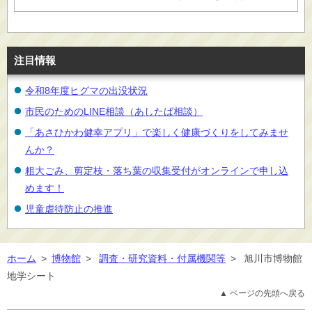
注目情報
令和8年度ヒグマの出没状況
市民のためのLINE相談（あしたば相談）
「あさひかわ健幸アプリ」で楽しく健康づくりをしてみませ
んか？
粗大ごみ、剪定枝・落ち葉の収集受付がオンラインで申し込
めます！
児童虐待防止の推進
ホーム
>
博物館
>
調査・研究資料・付属機関等
>
旭川市博物館
地学シート
▲ ページの先頭へ戻る