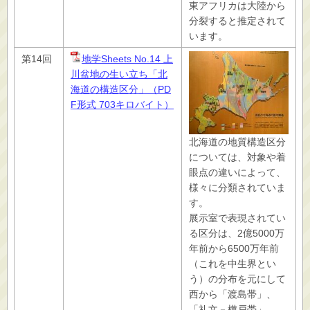
東アフリカは大陸から
分裂すると推定されて
います。
第14回
地学Sheets No.14 上
川盆地の生い立ち「北
海道の構造区分」（PD
F形式 703キロバイト）
北海道の地質構造区分
については、対象や着
眼点の違いによって、
様々に分類されていま
す。
展示室で表現されてい
る区分は、2億5000万
年前から6500万年前
（これを中生界とい
う）の分布を元にして
西から「渡島帯」、
「礼文－樺戸帯」、