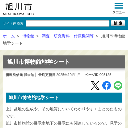
サイト内検索
くらし
ホーム
>
博物館
>
調査・研究資料・付属機関等
>
旭川市博物館
地学シート
イベント
観光
旭川市博物館地学シート
事業者向け
情報発信元
博物館
最終更新日
2025年10月1日
ページID
005135
施設一覧
市政情報
旭川市博物館地学シート
×
閉じる
上川盆地の生成や、その地質についてわかりやすくまとめたもの
です。
旭川市博物館の展示室地下の展示にも関連しているので、見学の