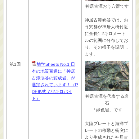
神居古潭おう穴群です
神居古潭峡谷では、お
う穴群が神居大橋付近
に全長1.2キロメート
ルの範囲に分布してお
り、その様子を説明し
ます。
第1回
地学Sheets No.1 日
本の地質百選に「神居
古潭渓谷の変成岩」が
選定されています！（P
DF形式 772キロバイ
神居古潭を代表する岩
ト）
石
「緑色岩」です
大陸プレートと海洋プ
レートの移動と衝突に
より生成された神居古