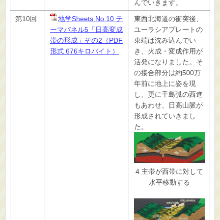
んでいきます。
第10回
地学Sheets No.10 テ
東西北海道の衝突後、
ーマパネル5「日高変成
ユーラシアプレートの
帯の形成」その2（PDF
東端は沈み込んでい
形式 676キロバイト）
き、火成・変成作用が
活発になりました。そ
の接合部分は約500万
年前に地上に姿を現
し、更に千島弧の西進
もあわせ、日高山脈が
形成されていきまし
た。
4 主帯が西帯に対して
水平移動する