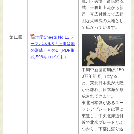
旭川～美瑛・富良野地
域、十勝川上流から新
得・帯広付近まで広範
囲な火砕流の大地とし
て広がっています。
第11回
地学Sheets No.11 テ
ーマパネル6「上川盆地
の形成」その1（PDF形
式 598キロバイト）
中期中新世前期(約150
0万年前頃）になる
と、東北日本弧が大陸
から離れ、日本海が形
成されてきます。
東北日本弧があるユー
ラシアプレートは更に
東進し、中央北海道付
近で北米プレートとぶ
つかり、下部に潜り込