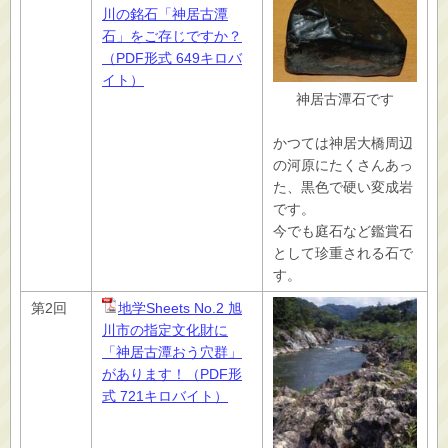
川の銘石「神居古潭
石」をご存じですか？
（PDF形式 649キロバ
イト）
神居古潭石です
かつては神居大橋周辺
の河原にたくさんあっ
た、黒色で硬い変成岩
です。
今でも庭石など鑑賞石
として珍重される石で
す。
第2回
地学Sheets No.2 旭
川市の指定文化財に
「神居古潭おう穴群」
があります！（PDF形
式 721キロバイト）