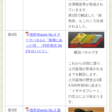
古潭構造帯が形成され
ていきます。
第1回で解説した「緑
色岩」もこのころ生成
されました。
第4回
地学Sheets No.4 テ
ーマパネル1「海溝にあ
った頃」（PDF形式 66
2キロバイト）
解説パネルです
これから10回に渡り、
上川盆地が形成される
までを解説します。
上川盆地の歴史は1億
4,500年前頃に起きた
「イザナギプレート」
の北上により始まりま
す。
第3回
地学Sheets No.3 旭