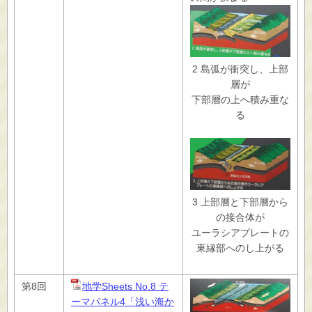
2 島弧が衝突し、上部
層が
下部層の上へ積み重な
る
3 上部層と下部層から
の接合体が
ユーラシアプレートの
東縁部へのし上がる
第8回
地学Sheets No.8 テ
ーマパネル4「浅い海か