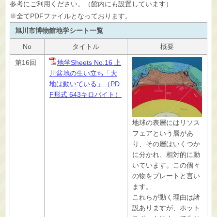
参考にご利用ください。（館内にも設置しています）
※全てPDFファイルとなっております。
旭川市博物館地学シート一覧
No
タイトル
概要
第16回
地学Sheets No.16 上
川盆地の生い立ち「大
地は動いている」（PD
F形式 643キロバイト）
地球の表層にはリソス
フェアという層があ
り、その層はいくつか
に分かれ、相対的に動
いています。この個々
の物をプレートと言い
ます。
これらが動く理由は諸
説ありますが、ホット