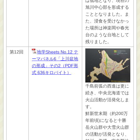
は低地となり、現在の
旭川中心部を形成する
こととなりました。ま
た、浸食を受けなかっ
た場所は神楽岡や春光
台のような台地として
残りました。
第12回
地学Sheets No.12 テ
ーマパネル6「上川盆地
の形成」その2（PDF形
式 636キロバイト）
千島前弧の西進は更に
続き、中央北海道では
火山活動が活発化しま
す。
鮮新世末期（約200万
年前頃)になると十勝
岳火山群や大雪火山群
の活動が活発となり、