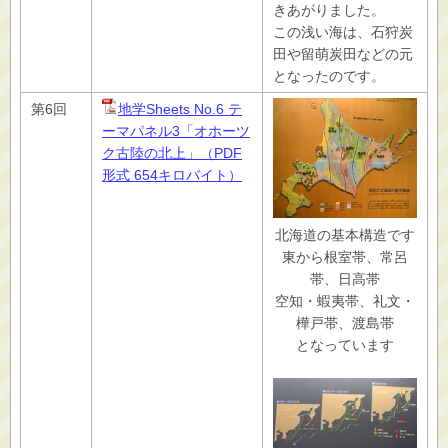
きあがりました。
この浅い海は、石狩炭
田や留萌炭田などの元
となったのです。
第6回
地学Sheets No.6 テ
ーマパネル3「オホーツ
ク古陸の北上」（PDF
形式 654キロバイト）
北海道の基本構造です
東から根室帯、常呂
帯、日高帯
空知・蝦夷帯、礼文・
樺戸帯、渡島帯
となっています