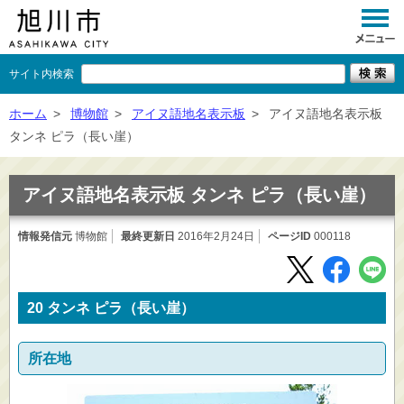
サイト内検索
くらし
ホーム
>
博物館
>
アイヌ語地名表示板
>
アイヌ語地名表示板
タンネ ピラ（長い崖）
イベント
観光
アイヌ語地名表示板 タンネ ピラ（長い崖）
事業者向け
情報発信元
博物館
最終更新日
2016年2月24日
ページID
000118
施設一覧
市政情報
20 タンネ ピラ（長い崖）
×
閉じる
所在地