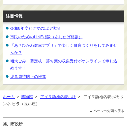
注目情報
令和8年度ヒグマの出没状況
市民のためのLINE相談（あしたば相談）
「あさひかわ健幸アプリ」で楽しく健康づくりをしてみませ
んか？
粗大ごみ、剪定枝・落ち葉の収集受付がオンラインで申し込
めます！
児童虐待防止の推進
ホーム
>
博物館
>
アイヌ語地名表示板
>
アイヌ語地名表示板 タ
ンネ ピラ（長い崖）
▲ ページの先頭へ戻る
旭川市役所