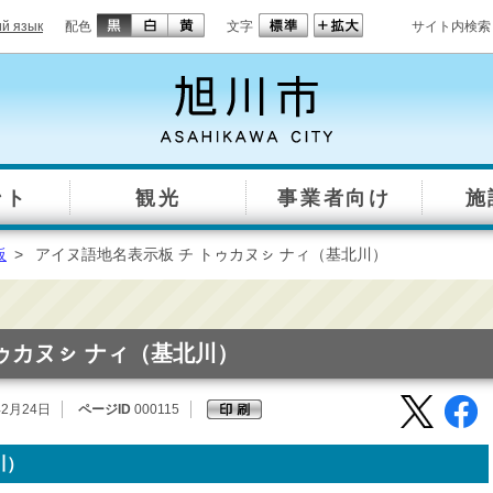
ий язык
配色
文字
サイト内検索
ント
観光
事業者向け
施
板
>
アイヌ語地名表示板 チ トゥカヌㇱ ナィ（基北川）
ゥカヌㇱ ナィ（基北川）
年2月24日
ページID
000115
川）