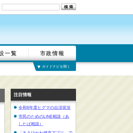
設一覧
市政情報
ガイドナビを開く
注目情報
令和8年度ヒグマの出没状況
市民のためのLINE相談（あ
したば相談）
「あさひかわ健幸アプリ」で