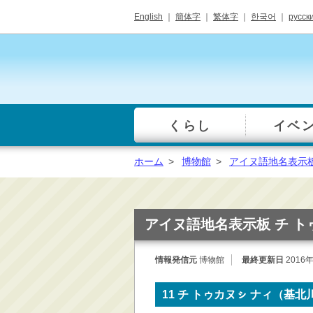
English
｜
簡体字
｜
繁体字
｜
한국어
｜
русск
くらし
イベ
一覧
総合窓口
ホーム
>
博物館
>
アイヌ語地名表示
手続き・届出（戸籍・
住民票等）
税金・年金・保険
アイヌ語地名表示板 チ ト
健康・福祉・衛生・ペ
ット
情報発信元
博物館
最終更新日
2016
子育て・学校教育
ごみ・リサイクル・環
11 チ トゥカヌㇱ ナィ（基北
境保全