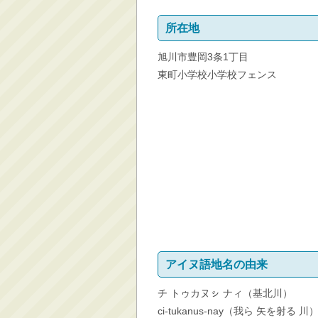
消防・救急
所在地
防災・安全
旭川市豊岡3条1丁目
学ぶ・文化・スポーツ
東町小学校小学校フェンス
産業・しごと・消費生
活
移住情報
住宅・土地・都市計画
市民活動・参加・地域
まちづくり
水道・除雪・土木
公共交通・空港
市議会・選挙
その他
アイヌ語地名の由来
チ トゥカヌㇱ ナィ（基北川）
ci-tukanus-nay（我ら 矢を射る 川