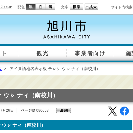
ий язык
配色
文字
サイト内検索
ント
観光
事業者向け
施
板
>
アイヌ語地名表示板 テㇾケ ウㇱ ナィ（南校川）
 ウㇱ ナィ（南校川）
年7月26日
ページID
080658
ケ ウㇱ ナィ（南校川）