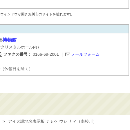
いウインドウが開き旭川市のサイトを離れます)。
部
博物館
大雪クリスタルホール内）
ファクス番号：
0166-69-2001
｜
メールフォーム
で（休館日を除く）
板
>
アイヌ語地名表示板 テㇾケ ウㇱ ナィ（南校川）