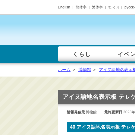
English
｜
簡体字
｜
繁体字
｜
한국어
｜
русск
くらし
イベ
一覧
総合窓口
ホーム
>
博物館
>
アイヌ語地名表示
手続き・届出（戸籍・
住民票等）
税金・年金・保険
アイヌ語地名表示板 テㇾケ
健康・福祉・衛生・ペ
ット
情報発信元
博物館
最終更新日
2023
子育て・学校教育
ごみ・リサイクル・環
40 アイヌ語地名表示板 テㇾ
境保全