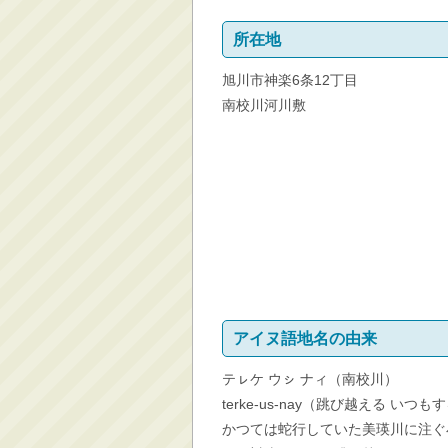
消防・救急
所在地
防災・安全
旭川市神楽6条12丁目
学ぶ・文化・スポーツ
南校川河川敷
産業・しごと・消費生
活
移住情報
住宅・土地・都市計画
市民活動・参加・地域
まちづくり
水道・除雪・土木
公共交通・空港
アイヌ語地名の由来
市議会・選挙
その他
テㇾケ ウㇱ ナィ（南校川）
terke-us-nay（跳び越える いつも
かつては蛇行していた美瑛川に注ぐ