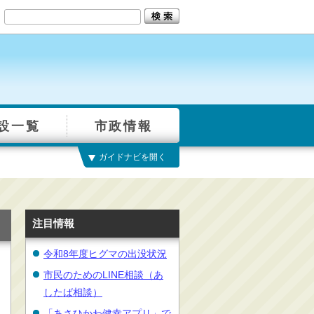
設一覧
市政情報
ガイドナビを開く
注目情報
令和8年度ヒグマの出没状況
市民のためのLINE相談（あ
したば相談）
「あさひかわ健幸アプリ」で