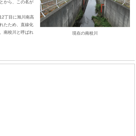
とから、この名が
条12丁目に旭川南高
れたため、直線化
、南校川と呼ばれ
現在の南校川