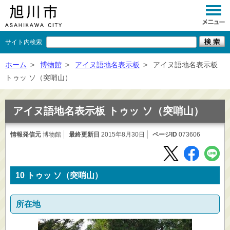
サイト内検索
くらし
ホーム
>
博物館
>
アイヌ語地名表示板
>
アイヌ語地名表示板
トゥッ ソ（突哨山）
イベント
観光
アイヌ語地名表示板 トゥッ ソ（突哨山）
事業者向け
情報発信元
博物館
最終更新日
2015年8月30日
ページID
073606
施設一覧
市政情報
10 トゥッ ソ（突哨山）
×
閉じる
所在地