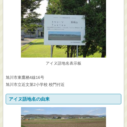
アイヌ語地名表示板
旭川市東鷹栖4線16号
旭川市立近文第2小学校 校門付近
アイヌ語地名の由来