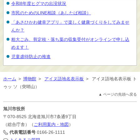
令和8年度ヒグマの出没状況
市民のためのLINE相談（あしたば相談）
「あさひかわ健幸アプリ」で楽しく健康づくりをしてみませ
んか？
粗大ごみ、剪定枝・落ち葉の収集受付がオンラインで申し込
めます！
児童虐待防止の推進
ホーム
>
博物館
>
アイヌ語地名表示板
>
アイヌ語地名表示板 ト
ゥッ ソ（突哨山）
▲ ページの先頭へ戻る
旭川市役所
〒070-8525
北海道旭川市7条通9丁目
（総合庁舎）（
ご利用案内・地図
）
代表電話番号
0166-26-1111